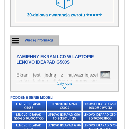
30-dniowa gwarancja zwrotu ⭐⭐⭐⭐⭐
Więcej informacji
ZAMIENNY EKRAN LCD W LAPTOPIE
LENOVO IDEAPAD G500S
Ekran jest jedną z najważniejszej
części laptopa, dlatego staramy się,
Cały opis
żeby był jak najwyższej jakości. Służy
on do wyświetlania tekstu lub obrazu w
PODOBNE SERIE MODELI
różnych formach. Ponieważ może łatwo
ulec uszkodzeniu, należy obchodzić się
LENOVO IDEAPAD
LENOVO IDEAPAD
LENOVO IDEAPAD G50-
G505S
G500S
80(80E501WCCK)
z nim z jak największą ostrożnością. Do
LENOVO IDEAPAD
LENOVO IDEAPAD G50-
LENOVO IDEAPAD G50-
najczęstszych uszkodzeń można
G50-80(80L0004TCK)
80(80E501U4CK)
80(80E5033BCK)
zaliczyć uszkodzenia mechaniczne np.
LENOVO IDEAPAD
LENOVO IDEAPAD G70-
LENOVO IDEAPAD G70-
rozbity lub pęknięty ekran, następnie