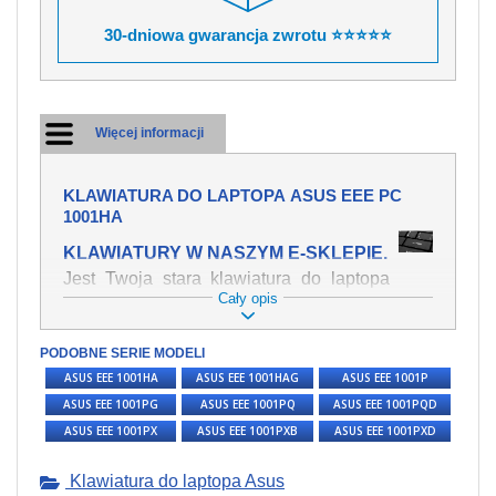
30-dniowa gwarancja zwrotu ⭐⭐⭐⭐⭐
Więcej informacji
KLAWIATURA DO LAPTOPA ASUS EEE PC
1001HA
KLAWIATURY W NASZYM E-SKLEPIE.
Jest Twoja stara klawiatura do laptopa
Cały opis
ASUS Eee PC 1001HA mechanicznie
uszkodzona, polałeś ją płynem, który
spowodował iż klawisze nie wracają do
PODOBNE SERIE MODELI
swojej pozycji? Kup nową klawiaturę,
ASUS EEE 1001HA
ASUS EEE 1001HAG
ASUS EEE 1001P
która będzie pracowała jak powinna.
ASUS EEE 1001PG
ASUS EEE 1001PQ
ASUS EEE 1001PQD
Oferujemy oryginalne klawiatury w
ASUS EEE 1001PX
ASUS EEE 1001PXB
ASUS EEE 1001PXD
czeskiej lokalizacji od wszystkich
światowach producentów. Na naszej
stronie internetowej ją znajdziesz za
Klawiatura do laptopa Asus