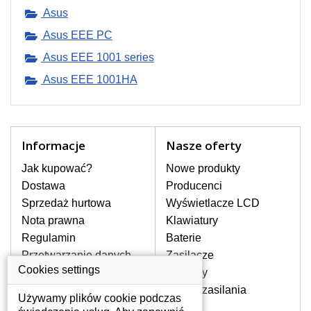
pomocy wyszukiwarki. Wystarczy znać
Asus
model laptopa. Przy każdej klawiaturze
nie może brakować szczególowe zdjęcie
Asus EEE PC
do aktualnego stanu naszego magazynu.
Asus EEE 1001 series
Asus EEE 1001HA
W JAKI SPOSÓB MOŻE SIĘ
PRZEJAWIAĆ USTERKA
KLAWIATURY?
Częstymi objawami są pomijanie liter
Informacje
Nasze oferty
czy wyświetlanie innych liter oraz
dublowanie tych samych znaków. W
Jak kupować?
Nowe produkty
przypadku podlicia klawisze nie
Dostawa
Producenci
powrócą do pierwotnej pozycji. Albo
Sprzedaż hurtowa
Wyświetlacze LCD
też uszkodzenie mechaniczne, np.
wyłamane klawisze.
Nota prawna
Klawiatury
Regulamin
Baterie
Przetwarzanie danych
Zasilacze
JAK TO DZIAŁA?
osobowych
Cookies settings
Zawiasy
Klawiatura składa się z kilku
Gdzie nas znajdziesz
Złącza zasilania
warstw folii, z których przewodzą
Używamy plików cookie podczas
przewodzące warstwy.