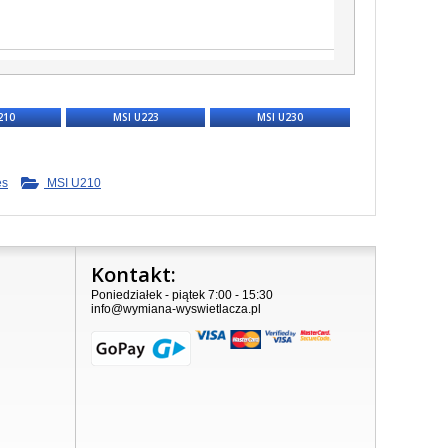
210
MSI U223
MSI U230
es
MSI U210
Kontakt:
Poniedziałek - piątek 7:00 - 15:30
info@wymiana-wyswietlacza.pl