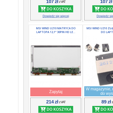
107 zł
107 z
z VAT
DO KOSZYKA
DO KO
Dowiedz się więcej
Dowiedz się
MSI WIND U210 MATRYCA DO
MSI WIND U210 ZŁĄ
LAPTOPA 12,1“ 30PIN HD LE...
DO LAP
W magazynie, 
Zapytaj
do wys
214 zł
89 zł
z VAT
DO KOSZYKA
DO KO