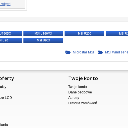
 więcej
 U160DX
MSI U160MX
MSI U200
MSI U
I U90
MSI U90X
Microstar MSI
MSI Wind seri
oferty
Twoje konto
ukty
Twoje konto
i
Dane osobowe
cze LCD
Adresy
Historia zamówień
lania