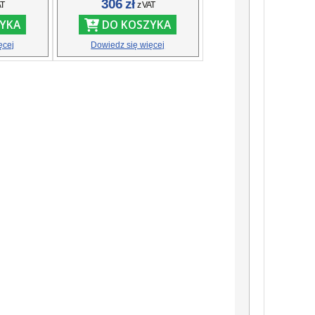
306 zł
AT
z VAT
YKA
DO KOSZYKA
ęcej
Dowiedz się więcej