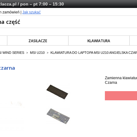
lacza.pl
/ pon – pt 7:00 – 15:30
ch zamówień |
Jak szukać
ZASILACZE
KLAWIATURA
I WIND SERIES
MSI U210
KLAWIATURA DO LAPTOPA MSI U210 ANGIELSKA CZA
>
>
czarna
Zamienna klawiatur
Czarna