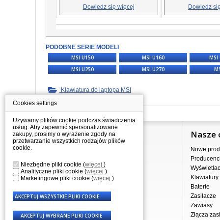
Dowiedz się więcej
Dowiedz się
PODOBNE SERIE MODELI
MSI U150
MSI U160
MSI
MSI U250
MSI U270
MS
Klawiatura do laptopa MSI
Cookies settings
Używamy plików cookie podczas świadczenia
usług. Aby zapewnić spersonalizowane
Informacje
Nasze 
zakupy, prosimy o wyrażenie zgody na
przetwarzanie wszystkich rodzajów plików
cookie.
Jak kupować?
Nowe prod
Dostawa
Producenc
Niezbędne pliki cookie
(
więcej
)
Sprzedaż hurtowa
Wyświetla
Analityczne pliki cookie
(
więcej
)
Nota prawna
Klawiatury
Marketingowe pliki cookie
(
więcej
)
Regulamin
Baterie
Przetwarzanie danych osobowych
Zasilacze
Gdzie nas znajdziesz
Zawiasy
Złącza zasi