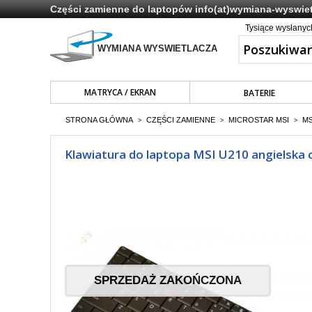
Części zamienne do laptopów
info(at)wymiana-wyswiet
Tysiące wysłany
MATRYCA / EKRAN
BATERIE
STRONA GŁÓWNA
CZĘŚCI ZAMIENNE
MICROSTAR MSI
MS
>
>
>
Klawiatura do laptopa MSI U210 angielska 
SPRZEDAŻ ZAKOŃCZONA