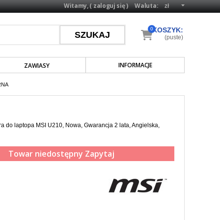
Witamy, (
zaloguj się
)
Waluta:
0
KOSZYK:
(puste)
INFORMACJE
ZAWIASY
RNA
a do laptopa MSI U210, Nowa, Gwarancja 2 lata, Angielska,
Towar niedostępny
Zapytaj