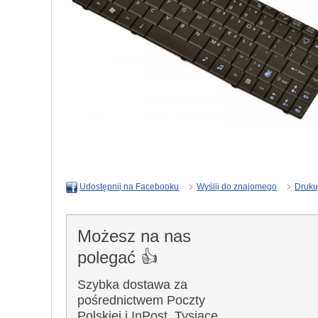
Wyślij do znajomego
Druku
Udostępnij na Facebooku
Możesz na nas
polegać 👍
Szybka dostawa za
pośrednictwem Poczty
Polskiej i InPost. Tysiące