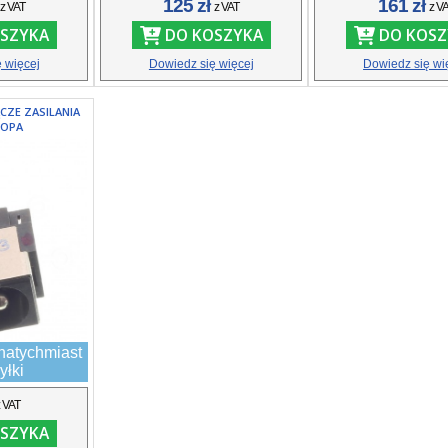
ł
125 zł
161 zł
z VAT
z VAT
z V
SZYKA
DO KOSZYKA
DO KOSZ
 więcej
Dowiedz się więcej
Dowiedz się wi
CZE ZASILANIA
TOPA
natychmiast
yłki
z VAT
SZYKA