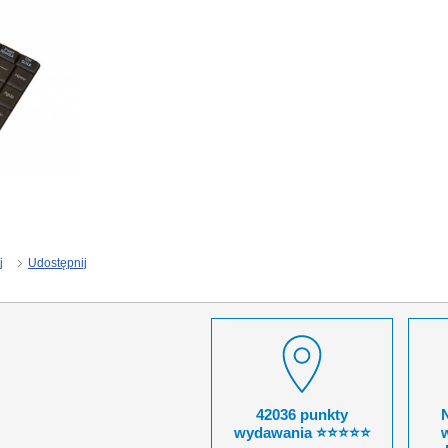
j
Udostępnij
42036 punkty
wydawania ⭐⭐⭐⭐⭐
w