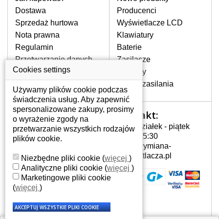
pojawiające się pionowe pasy, ciemny
Dostawa
Producenci
ekran, migotanie lub nierównomierną
Sprzedaż hurtowa
Wyświetlacze LCD
jasność ekranu.
Nota prawna
Klawiatury
Regulamin
Baterie
LCD MATRYCE
Przetwarzanie danych
Zasilacze
NAJWYZSZEJ JAKOŚCI!
osobowych
Cookies settings
Zawiasy
W naszym magazynie przez
Gdzie nas znajdziesz
Złącza zasilania
cały okres gwarancji posiadamy
Używamy plików cookie podczas
wyłącznie wysokiej jakości
świadczenia usług. Aby zapewnić
oryginalne matryce klasy A+ bez
spersonalizowane zakupy, prosimy
Kontakt:
Twoje konto
wadliwych pikseli.
o wyrażenie zgody na
Poniedziałek - piątek
przetwarzanie wszystkich rodzajów
JAK WYBRAĆ ODPOWIEDNI EKRAN
Twoje konto
7:00 - 15:30
plików cookie.
DO LAPTOPA ACER ASPIRE AS5410?
Dane osobowe
info@wymiana-
Odpowiedni ekran można dobrać do
Adresy
wyswietlacza.pl
Niezbędne pliki cookie
(
więcej
)
konkretnego modelu laptopa, którego
Historia zamówień
Analityczne pliki cookie
(
więcej
)
oznaczenie można znaleźć na naklejce
Marketingowe pliki cookie
na spodzie laptopa lub pod baterią, bywa
(
więcej
)
również umieszczone na ramkach lub
obudowie klawiatury. Jeżeli zepsuty lub
pęknięty ekran został zdemontowany, w