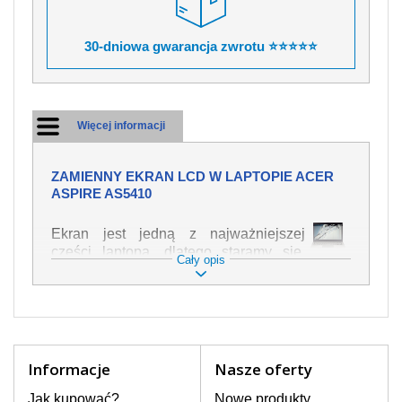
30-dniowa gwarancja zwrotu ⭐⭐⭐⭐⭐
Więcej informacji
ZAMIENNY EKRAN LCD W LAPTOPIE ACER
ASPIRE AS5410
Ekran jest jedną z najważniejszej
części laptopa, dlatego staramy się,
Cały opis
żeby był jak najwyższej jakości. Służy
on do wyświetlania tekstu lub obrazu w
różnych formach. Ponieważ może łatwo
ulec uszkodzeniu, należy obchodzić się
z nim z jak największą ostrożnością. Do
najczęstszych uszkodzeń można
Informacje
Nasze oferty
zaliczyć uszkodzenia mechaniczne np.
rozbity lub pęknięty ekran, następnie
Jak kupować?
Nowe produkty