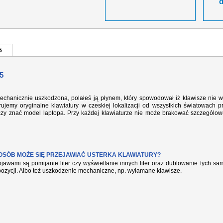
5
5
echanicznie uszkodzona, polałeś ją płynem, który spowodował iż klawisze nie w
ujemy oryginalne klawiatury w czeskiej lokalizacji od wszystkich światowach p
rczy znać model laptopa. Przy każdej klawiaturze nie może brakować szczególow
POSÓB MOŻE SIĘ PRZEJAWIAĆ USTERKA KLAWIATURY?
jawami są pomijanie liter czy wyświetlanie innych liter oraz dublowanie tych s
pozycji. Albo też uszkodzenie mechaniczne, np. wyłamane klawisze.