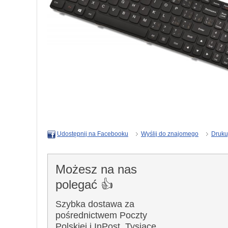
Wyślij do znajomego
Druku
Udostępnij na Facebooku
Możesz na nas
polegać 👍
Szybka dostawa za
pośrednictwem Poczty
Polskiej i InPost. Tysiące