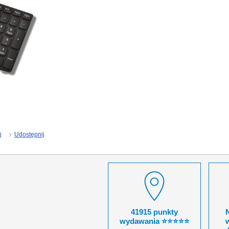
j
Udostępnij
41915 punkty
wydawania ⭐⭐⭐⭐⭐
w