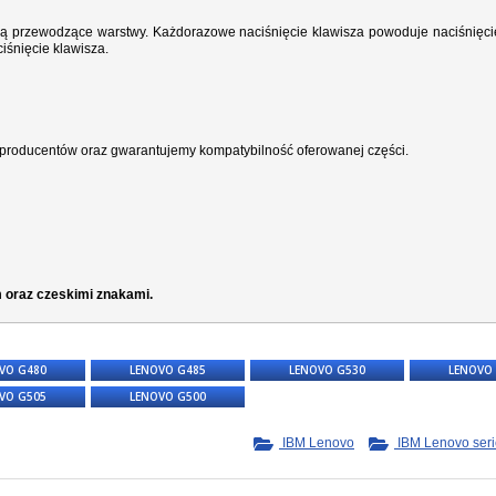
wodzą przewodzące warstwy. Każdorazowe naciśnięcie klawisza powoduje naciśnięci
iśnięcie klawisza.
producentów oraz gwarantujemy kompatybilność oferowanej części.
 oraz czeskimi znakami.
VO G480
LENOVO G485
LENOVO G530
LENOVO
VO G505
LENOVO G500
IBM Lenovo
IBM Lenovo seri