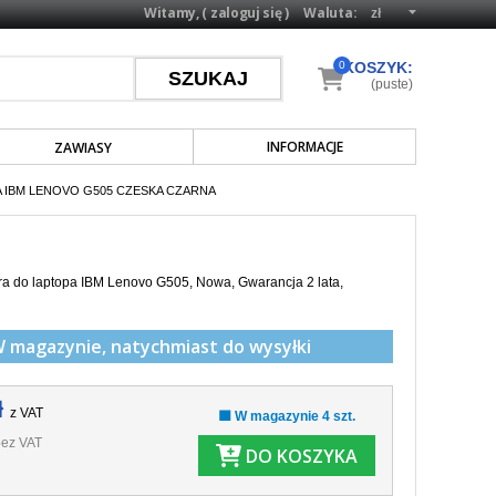
Witamy, (
zaloguj się
)
Waluta:
0
KOSZYK:
(puste)
INFORMACJE
ZAWIASY
 IBM LENOVO G505 CZESKA CZARNA
ra do laptopa IBM Lenovo G505, Nowa, Gwarancja 2 lata,
W magazynie,
natychmiast do wysyłki
ł
z VAT
🟩 W magazynie 4 szt.
ez VAT
DO KOSZYKA