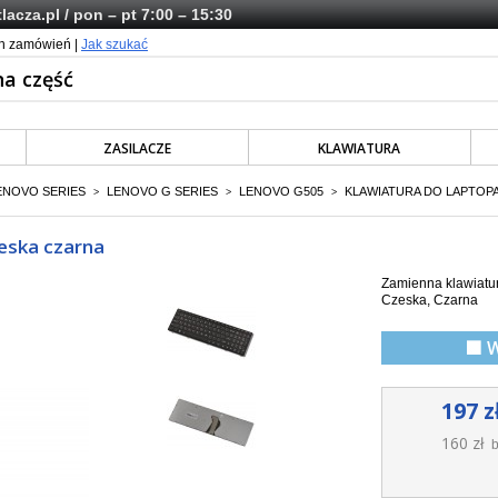
lacza.pl
/ pon – pt 7:00 – 15:30
ch zamówień |
Jak szukać
ZASILACZE
KLAWIATURA
ENOVO SERIES
LENOVO G SERIES
LENOVO G505
KLAWIATURA DO LAPTOPA
>
>
>
eska czarna
Zamienna klawiatu
Czeska, Czarna
🟩 
197 z
160 zł
b