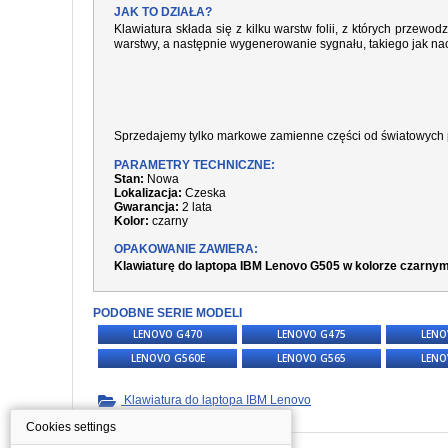
JAK TO DZIAŁA?
Klawiatura składa się z kilku warstw folii, z których prze
warstwy, a następnie wygenerowanie sygnału, takiego jak nac
Sprzedajemy tylko markowe zamienne części od światowych 
PARAMETRY TECHNICZNE:
Stan:
Nowa
Lokalizacja:
Czeska
Gwarancja:
2 lata
Kolor:
czarny
OPAKOWANIE ZAWIERA:
Klawiaturę do laptopa IBM Lenovo G505 w kolorze czarnym
PODOBNE SERIE MODELI
LENOVO G470
LENOVO G475
LENO
LENOVO G560E
LENOVO G565
LENO
Klawiatura do laptopa IBM Lenovo
Cookies settings