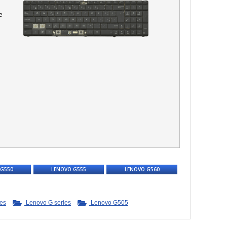
e
 G550
LENOVO G555
LENOVO G560
es
Lenovo G series
Lenovo G505