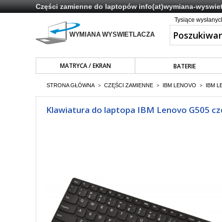
Części zamienne do laptopów
info(at)wymiana-wyswiet
Tysiące wysłany
MATRYCA / EKRAN
BATERIE
STRONA GŁÓWNA
CZĘŚCI ZAMIENNE
IBM LENOVO
IBM L
>
>
>
Klawiatura do laptopa IBM Lenovo G505 cz