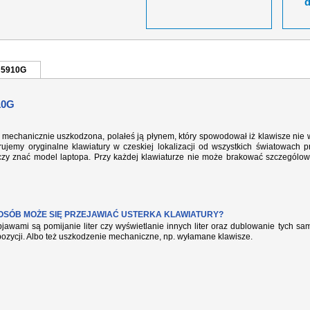
e 5910G
10G
mechanicznie uszkodzona, polałeś ją płynem, który spowodował iż klawisze nie 
ujemy oryginalne klawiatury w czeskiej lokalizacji od wszystkich światowach p
rczy znać model laptopa. Przy każdej klawiaturze nie może brakować szczególow
POSÓB MOŻE SIĘ PRZEJAWIAĆ USTERKA KLAWIATURY?
jawami są pomijanie liter czy wyświetlanie innych liter oraz dublowanie tych s
pozycji. Albo też uszkodzenie mechaniczne, np. wyłamane klawisze.