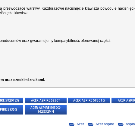
wodzą przewodzące warstwy. Każdorazowe naciśnięcie klawisza powoduje naciśnięci
iśnięcie klawisza.
producentów oraz gwarantujemy kompatybilność oferowanej części.
ym oraz czeskimi znakami.
IRE 5820TZG
ACER ASPIRE 5830T
ACER ASPIRE 5830TG
ACER ASPI
ACER ASPIRE 5930G-
PIRE 5935G
862G32MN
Acer
Acer Aspire
Aspir