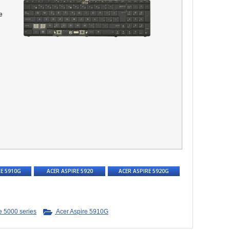
e
RE 5910G
ACER ASPIRE 5920
ACER ASPIRE 5920G
e 5000 series
Acer Aspire 5910G