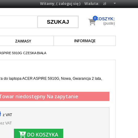
Witamy, (
zaloguj się
)
Waluta:
0
KOSZYK:
(puste)
INFORMACJE
ZAWIASY
SPIRE 5910G CZESKA BIAŁA
ra do laptopa ACER ASPIRE 5910G, Nowa, Gwarancja 2 lata,
Towar niedostępny
Na zapytanie
ł
z VAT
ez VAT
DO KOSZYKA