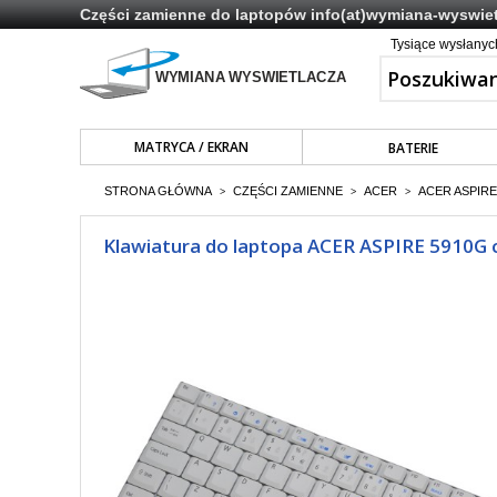
Części zamienne do laptopów
info(at)wymiana-wyswiet
Tysiące wysłany
MATRYCA / EKRAN
BATERIE
STRONA GŁÓWNA
CZĘŚCI ZAMIENNE
ACER
ACER ASPIRE
>
>
>
Klawiatura do laptopa ACER ASPIRE 5910G c