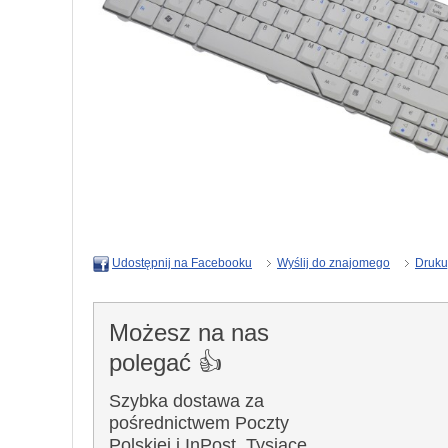
Wyślij do znajomego
Druku
Udostępnij na Facebooku
Możesz na nas
polegać 👍
Szybka dostawa za
pośrednictwem Poczty
Polskiej i InPost. Tysiące