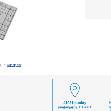
j
Udostępnij
41981 punkty
wydawania ⭐⭐⭐⭐⭐
w