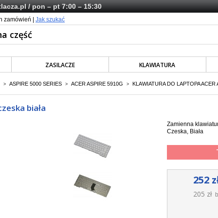
lacza.pl
/ pon – pt 7:00 – 15:30
ch zamówień |
Jak szukać
ZASILACZE
KLAWIATURA
ASPIRE 5000 SERIES
ACER ASPIRE 5910G
KLAWIATURA DO LAPTOPA ACER A
>
>
>
zeska biała
Zamienna klawiatu
Czeska, Biała
252 z
205 zł
b