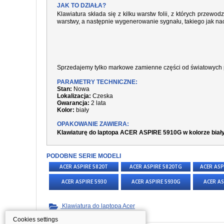
JAK TO DZIAŁA?
Klawiatura składa się z kilku warstw folii, z których prze
warstwy, a następnie wygenerowanie sygnału, takiego jak nac
Sprzedajemy tylko markowe zamienne części od światowych 
PARAMETRY TECHNICZNE:
Stan:
Nowa
Lokalizacja:
Czeska
Gwarancja:
2 lata
Kolor:
biały
OPAKOWANIE ZAWIERA:
Klawiaturę do laptopa ACER ASPIRE 5910G w kolorze biał
PODOBNE SERIE MODELI
ACER ASPIRE 5820T
ACER ASPIRE 5820TG
ACER ASP
ACER ASPIRE 5930
ACER ASPIRE 5930G
ACER AS
Klawiatura do laptopa Acer
Cookies settings