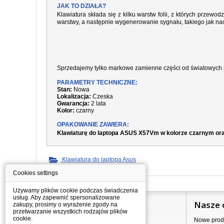
JAK TO DZIAŁA?
Klawiatura składa się z kilku warstw folii, z których prze
warstwy, a następnie wygenerowanie sygnału, takiego jak nac
Sprzedajemy tylko markowe zamienne części od światowych 
PARAMETRY TECHNICZNE:
Stan:
Nowa
Lokalizacja:
Czeska
Gwarancja:
2 lata
Kolor:
czarny
OPAKOWANIE ZAWIERA:
Klawiaturę do laptopa ASUS X57Vm w kolorze czarnym ora
Klawiatura do laptopa Asus
Cookies settings
Używamy plików cookie podczas świadczenia
usług. Aby zapewnić spersonalizowane
Informacje
Nasze 
zakupy, prosimy o wyrażenie zgody na
przetwarzanie wszystkich rodzajów plików
cookie.
Jak kupować?
Nowe prod