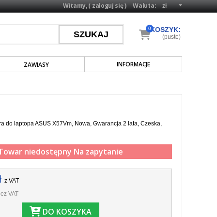
Witamy, (
zaloguj się
)
Waluta:
0
KOSZYK:
(puste)
INFORMACJE
ZAWIASY
ra do laptopa ASUS X57Vm, Nowa, Gwarancja 2 lata, Czeska,
Towar niedostępny
Na zapytanie
ł
z VAT
ez VAT
DO KOSZYKA