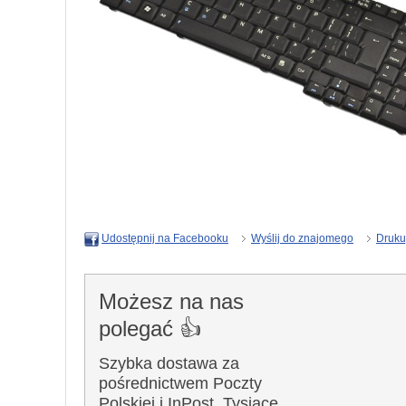
Wyślij do znajomego
Druku
Udostępnij na Facebooku
Możesz na nas
polegać 👍
Szybka dostawa za
pośrednictwem Poczty
Polskiej i InPost. Tysiące