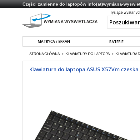
Części zamienne do laptopów
info(at)wymiana-wyswiet
Tysiące wysłany
MATRYCA / EKRAN
BATERIE
STRONA GŁÓWNA
KLAWIATURY DO LAPTOPA
KLAWIATURA 
>
>
Klawiatura do laptopa ASUS X57Vm czeska