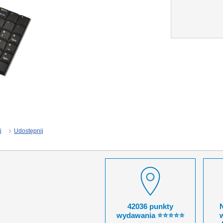
j
Udostępnij
42036 punkty
wydawania ⭐⭐⭐⭐⭐
w