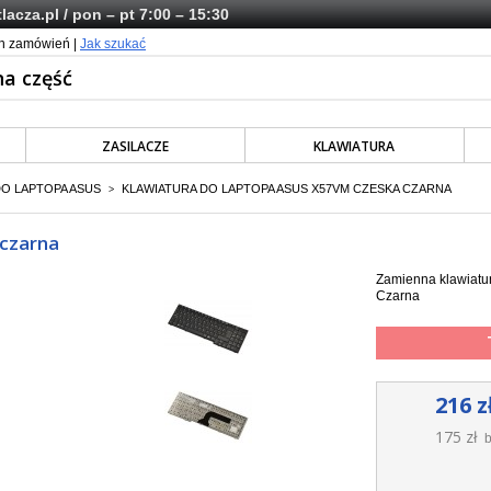
lacza.pl
/ pon – pt 7:00 – 15:30
ch zamówień |
Jak szukać
ZASILACZE
KLAWIATURA
DO LAPTOPA ASUS
KLAWIATURA DO LAPTOPA ASUS X57VM CZESKA CZARNA
>
 czarna
Zamienna klawiatu
Czarna
216 z
175 zł
b