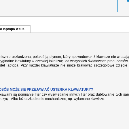
o laptopa Asus
cznie uszkodzona, polałeś ją płynem, który spowodował iż klawisze nie wracaj
yginalne klawiatury w czeskiej lokalizacji od wszystkich światowach producentów.
del laptopa. Przy każdej klawiaturze nie może brakować szczególowe zdjęcie
POSÓB MOŻE SIĘ PRZEJAWIAĆ USTERKA KLAWIATURY?
jawami są pomijanie liter czy wyświetlanie innych liter oraz dublowanie tych s
pozycji. Albo też uszkodzenie mechaniczne, np. wyłamane klawisze.