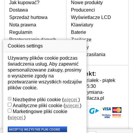
laptopa. Przy każdej klawiaturze nie
Jak kupować?
Nowe produkty
może brakować szczególowe zdjęcie do
Dostawa
Producenci
aktualnego stanu naszego magazynu.
Sprzedaż hurtowa
Wyświetlacze LCD
Nota prawna
Klawiatury
Regulamin
Baterie
W JAKI SPOSÓB MOŻE SIĘ
PRZEJAWIAĆ USTERKA
Przetwarzanie danych
Zasilacze
KLAWIATURY?
osobowych
Cookies settings
Zawiasy
Częstymi objawami są pomijanie liter
Gdzie nas znajdziesz
Złącza zasilania
czy wyświetlanie innych liter oraz
Używamy plików cookie podczas
dublowanie tych samych znaków. W
świadczenia usług. Aby zapewnić
przypadku podlicia klawisze nie
spersonalizowane zakupy, prosimy
Kontakt:
Twoje konto
powrócą do pierwotnej pozycji. Albo
o wyrażenie zgody na
Poniedziałek - piątek
też uszkodzenie mechaniczne, np.
przetwarzanie wszystkich rodzajów
Twoje konto
7:00 - 15:30
wyłamane klawisze.
plików cookie.
Dane osobowe
info@wymiana-
Adresy
wyswietlacza.pl
Niezbędne pliki cookie
(
więcej
)
Historia zamówień
Analityczne pliki cookie
(
więcej
)
JAK TO DZIAŁA?
Marketingowe pliki cookie
Klawiatura składa się z kilku
(
więcej
)
warstw folii, z których przewodzą
przewodzące warstwy.
Każdorazowe naciśnięcie klawisza