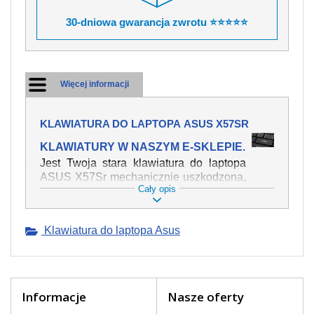
30-dniowa gwarancja zwrotu ⭐⭐⭐⭐⭐
Więcej informacji
KLAWIATURA DO LAPTOPA ASUS X57SR
KLAWIATURY W NASZYM E-SKLEPIE.
Jest Twoja stara klawiatura do laptopa
ASUS X57Sr mechanicznie uszkodzona,
Cały opis
polałeś ją płynem, który spowodował iż
klawisze nie wracają do swojej pozycji?
Kup nową klawiaturę, która będzie
Klawiatura do laptopa Asus
pracowała jak powinna. Oferujemy
oryginalne klawiatury w czeskiej
lokalizacji od wszystkich światowach
producentów. Na naszej stronie
internetowej ją znajdziesz za pomocy
Informacje
Nasze oferty
wyszukiwarki. Wystarczy znać model