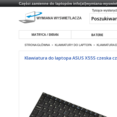
Części zamienne do laptopów
info(at)wymiana-wyswiet
Tysiące wysłany
MATRYCA / EKRAN
BATERIE
STRONA GŁÓWNA
KLAWIATURY DO LAPTOPA
KLAWIATURA 
>
>
Klawiatura do laptopa ASUS X55S czeska c