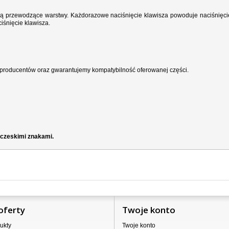
wodzą przewodzące warstwy. Każdorazowe naciśnięcie klawisza powoduje naciśnięci
iśnięcie klawisza.
producentów oraz gwarantujemy kompatybilność oferowanej części.
 czeskimi znakami.
oferty
Twoje konto
ukty
Twoje konto