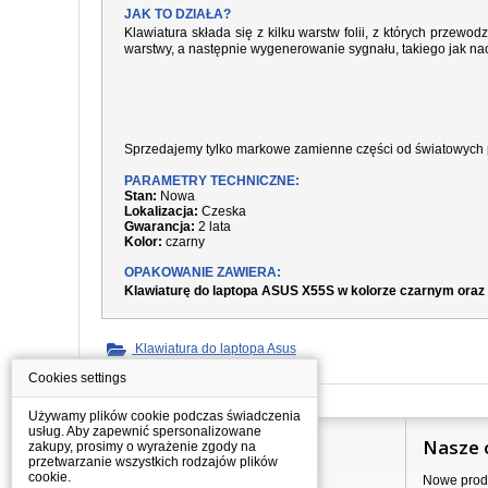
JAK TO DZIAŁA?
Klawiatura składa się z kilku warstw folii, z których prze
warstwy, a następnie wygenerowanie sygnału, takiego jak nac
Sprzedajemy tylko markowe zamienne części od światowych 
PARAMETRY TECHNICZNE:
Stan:
Nowa
Lokalizacja:
Czeska
Gwarancja:
2 lata
Kolor:
czarny
OPAKOWANIE ZAWIERA:
Klawiaturę do laptopa ASUS X55S w kolorze czarnym oraz
Klawiatura do laptopa Asus
Cookies settings
Używamy plików cookie podczas świadczenia
usług. Aby zapewnić spersonalizowane
Informacje
Nasze 
zakupy, prosimy o wyrażenie zgody na
przetwarzanie wszystkich rodzajów plików
cookie.
Jak kupować?
Nowe prod