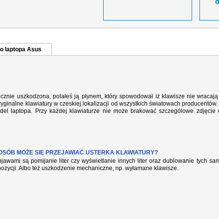
o laptopa Asus
cznie uszkodzona, polałeś ją płynem, który spowodował iż klawisze nie wracaj
yginalne klawiatury w czeskiej lokalizacji od wszystkich światowach producentów. 
del laptopa. Przy każdej klawiaturze nie może brakować szczególowe zdjęcie
POSÓB MOŻE SIĘ PRZEJAWIAĆ USTERKA KLAWIATURY?
jawami są pomijanie liter czy wyświetlanie innych liter oraz dublowanie tych s
pozycji. Albo też uszkodzenie mechaniczne, np. wyłamane klawisze.