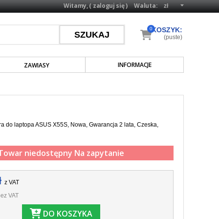
Witamy, (
zaloguj się
)
Waluta:
0
KOSZYK:
(puste)
INFORMACJE
ZAWIASY
ra do laptopa ASUS X55S, Nowa, Gwarancja 2 lata, Czeska,
Towar niedostępny
Na zapytanie
ł
z VAT
ez VAT
DO KOSZYKA