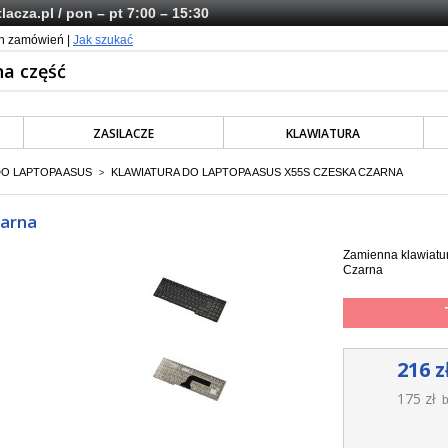
lacza.pl
/ pon – pt 7:00 – 15:30
ch zamówień |
Jak szukać
ZASILACZE
KLAWIATURA
DO LAPTOPA ASUS
KLAWIATURA DO LAPTOPA ASUS X55S CZESKA CZARNA
>
zarna
Zamienna klawiatu
Czarna
216 z
175 zł
b