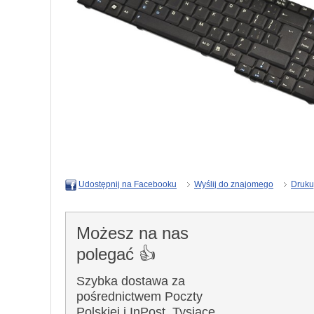
Wyślij do znajomego
Druku
Udostępnij na Facebooku
Możesz na nas
polegać 👍
Szybka dostawa za
pośrednictwem Poczty
Polskiej i InPost. Tysiące