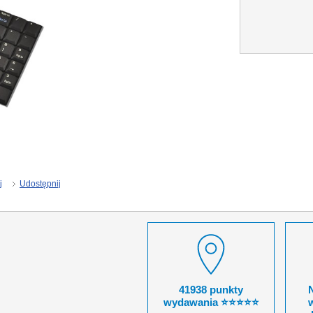
j
Udostępnij
41938 punkty
wydawania ⭐⭐⭐⭐⭐
w