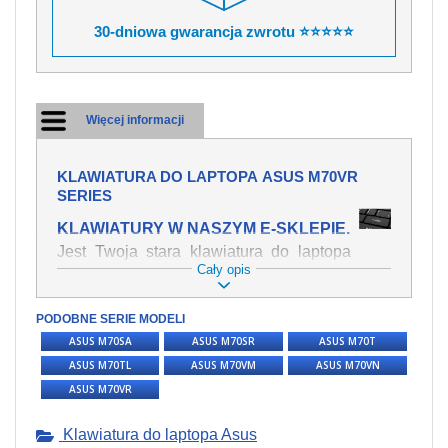
30-dniowa gwarancja zwrotu ⭐⭐⭐⭐⭐
Więcej informacji
KLAWIATURA DO LAPTOPA ASUS M70VR
SERIES
KLAWIATURY W NASZYM E-SKLEPIE.
Jest Twoja stara klawiatura do laptopa
Cały opis
ASUS M70Vr Series mechanicznie
uszkodzona, polałeś ją płynem, który
spowodował iż klawisze nie wracają do
PODOBNE SERIE MODELI
swojej pozycji? Kup nową klawiaturę,
ASUS M70SA
ASUS M70SR
ASUS M70T
która będzie pracowała jak powinna.
ASUS M70TL
ASUS M70VM
ASUS M70VN
Oferujemy oryginalne klawiatury w
ASUS M70VR
czeskiej lokalizacji od wszystkich
światowach producentów. Na naszej
stronie internetowej ją znajdziesz za
Klawiatura do laptopa Asus