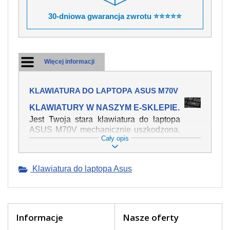
30-dniowa gwarancja zwrotu ⭐⭐⭐⭐⭐
Więcej informacji
KLAWIATURA DO LAPTOPA ASUS M70V
KLAWIATURY W NASZYM E-SKLEPIE.
Jest Twoja stara klawiatura do laptopa
ASUS M70V mechanicznie uszkodzona,
Cały opis
polałeś ją płynem, który spowodował iż
klawisze nie wracają do swojej pozycji?
Kup nową klawiaturę, która będzie
Klawiatura do laptopa Asus
pracowała jak powinna. Oferujemy
oryginalne klawiatury w czeskiej
lokalizacji od wszystkich światowach
producentów. Na naszej stronie
internetowej ją znajdziesz za pomocy
Informacje
Nasze oferty
wyszukiwarki. Wystarczy znać model