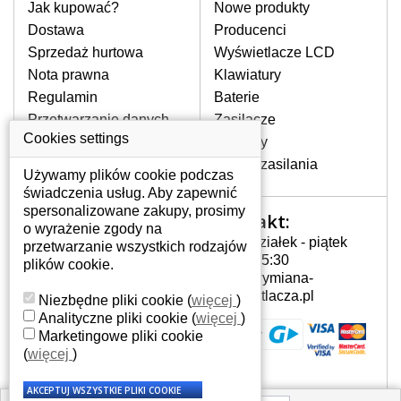
laptopa. Przy każdej klawiaturze nie
Jak kupować?
Nowe produkty
może brakować szczególowe zdjęcie do
Dostawa
Producenci
aktualnego stanu naszego magazynu.
Sprzedaż hurtowa
Wyświetlacze LCD
Nota prawna
Klawiatury
Regulamin
Baterie
W JAKI SPOSÓB MOŻE SIĘ
PRZEJAWIAĆ USTERKA
Przetwarzanie danych
Zasilacze
KLAWIATURY?
osobowych
Cookies settings
Zawiasy
Częstymi objawami są pomijanie liter
Gdzie nas znajdziesz
Złącza zasilania
czy wyświetlanie innych liter oraz
Używamy plików cookie podczas
dublowanie tych samych znaków. W
świadczenia usług. Aby zapewnić
przypadku podlicia klawisze nie
spersonalizowane zakupy, prosimy
Kontakt:
Twoje konto
powrócą do pierwotnej pozycji. Albo
o wyrażenie zgody na
Poniedziałek - piątek
też uszkodzenie mechaniczne, np.
przetwarzanie wszystkich rodzajów
Twoje konto
7:00 - 15:30
wyłamane klawisze.
plików cookie.
Dane osobowe
info@wymiana-
Adresy
wyswietlacza.pl
Niezbędne pliki cookie
(
więcej
)
Historia zamówień
Analityczne pliki cookie
(
więcej
)
JAK TO DZIAŁA?
Marketingowe pliki cookie
Klawiatura składa się z kilku
(
więcej
)
warstw folii, z których przewodzą
przewodzące warstwy.
Każdorazowe naciśnięcie klawisza