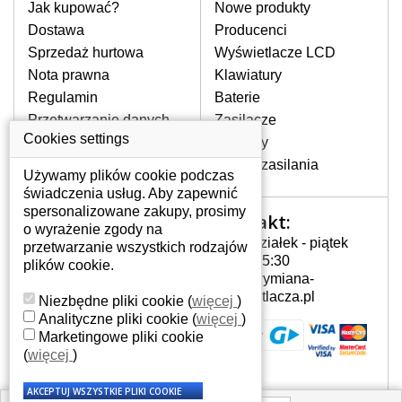
laptopa. Przy każdej klawiaturze nie
Jak kupować?
Nowe produkty
może brakować szczególowe zdjęcie do
Dostawa
Producenci
aktualnego stanu naszego magazynu.
Sprzedaż hurtowa
Wyświetlacze LCD
Nota prawna
Klawiatury
Regulamin
Baterie
W JAKI SPOSÓB MOŻE SIĘ
PRZEJAWIAĆ USTERKA
Przetwarzanie danych
Zasilacze
KLAWIATURY?
osobowych
Cookies settings
Zawiasy
Częstymi objawami są pomijanie liter
Gdzie nas znajdziesz
Złącza zasilania
czy wyświetlanie innych liter oraz
Używamy plików cookie podczas
dublowanie tych samych znaków. W
świadczenia usług. Aby zapewnić
przypadku podlicia klawisze nie
spersonalizowane zakupy, prosimy
Kontakt:
Twoje konto
powrócą do pierwotnej pozycji. Albo
o wyrażenie zgody na
Poniedziałek - piątek
też uszkodzenie mechaniczne, np.
przetwarzanie wszystkich rodzajów
Twoje konto
7:00 - 15:30
wyłamane klawisze.
plików cookie.
Dane osobowe
info@wymiana-
Adresy
wyswietlacza.pl
Niezbędne pliki cookie
(
więcej
)
Historia zamówień
Analityczne pliki cookie
(
więcej
)
JAK TO DZIAŁA?
Marketingowe pliki cookie
Klawiatura składa się z kilku
(
więcej
)
warstw folii, z których przewodzą
przewodzące warstwy.
Każdorazowe naciśnięcie klawisza