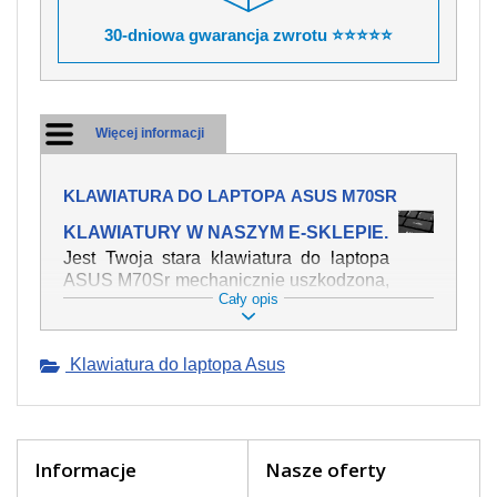
30-dniowa gwarancja zwrotu ⭐⭐⭐⭐⭐
Więcej informacji
KLAWIATURA DO LAPTOPA ASUS M70SR
KLAWIATURY W NASZYM E-SKLEPIE.
Jest Twoja stara klawiatura do laptopa
ASUS M70Sr mechanicznie uszkodzona,
Cały opis
polałeś ją płynem, który spowodował iż
klawisze nie wracają do swojej pozycji?
Kup nową klawiaturę, która będzie
Klawiatura do laptopa Asus
pracowała jak powinna. Oferujemy
oryginalne klawiatury w czeskiej
lokalizacji od wszystkich światowach
producentów. Na naszej stronie
internetowej ją znajdziesz za pomocy
Informacje
Nasze oferty
wyszukiwarki. Wystarczy znać model