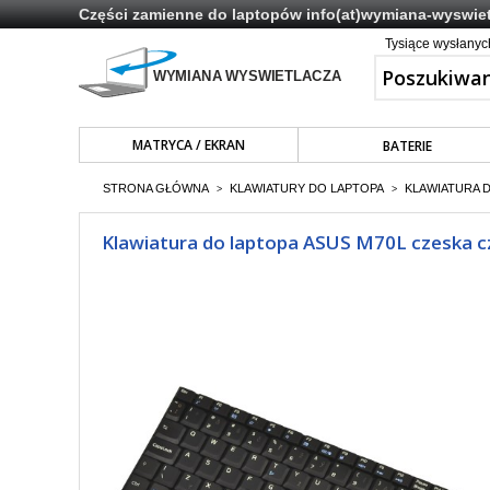
Części zamienne do laptopów
info(at)wymiana-wyswiet
Tysiące wysłany
MATRYCA / EKRAN
BATERIE
STRONA GŁÓWNA
KLAWIATURY DO LAPTOPA
KLAWIATURA 
>
>
Klawiatura do laptopa ASUS M70L czeska c