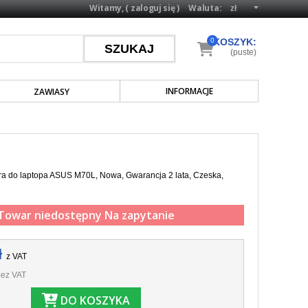
Witamy, (
zaloguj się
)
Waluta:
0
KOSZYK:
(puste)
INFORMACJE
ZAWIASY
ra do laptopa ASUS M70L, Nowa, Gwarancja 2 lata, Czeska,
Towar niedostępny
Na zapytanie
ł
z VAT
ez VAT
DO KOSZYKA