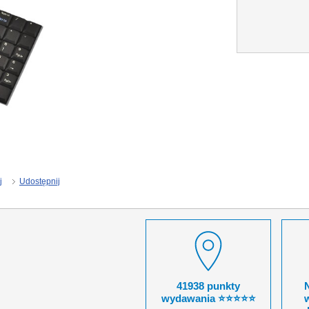
j
Udostępnij
41938 punkty
wydawania ⭐⭐⭐⭐⭐
w