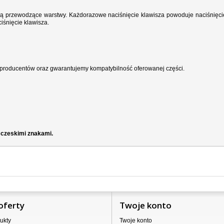
wodzą przewodzące warstwy. Każdorazowe naciśnięcie klawisza powoduje naciśnięci
iśnięcie klawisza.
producentów oraz gwarantujemy kompatybilność oferowanej części.
 czeskimi znakami.
oferty
Twoje konto
ukty
Twoje konto