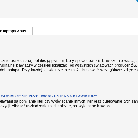
o laptopa Asus
cznie uszkodzona, polałeś ją płynem, który spowodował iż klawisze nie wracaj
yginalne klawiatury w czeskiej lokalizacji od wszystkich światowach producentów. 
del laptopa. Przy każdej klawiaturze nie może brakować szczególowe zdjęcie
POSÓB MOŻE SIĘ PRZEJAWIAĆ USTERKA KLAWIATURY?
jawami są pomijanie liter czy wyświetlanie innych liter oraz dublowanie tych s
pozycji. Albo też uszkodzenie mechaniczne, np. wyłamane klawisze.