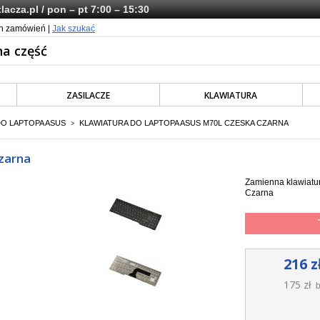
lacza.pl
/ pon – pt 7:00 – 15:30
ch zamówień |
Jak szukać
ZASILACZE
KLAWIATURA
DO LAPTOPA ASUS
KLAWIATURA DO LAPTOPA ASUS M70L CZESKA CZARNA
>
zarna
Zamienna klawiatu
Czarna
216 z
175 zł
b