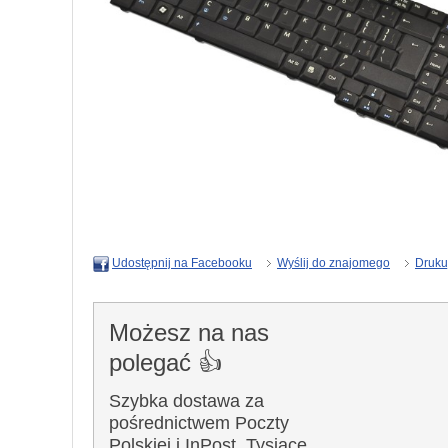
Wyślij do znajomego
Druku
Udostępnij na Facebooku
Możesz na nas
polegać 👍
Szybka dostawa za
pośrednictwem Poczty
Polskiej i InPost. Tysiące