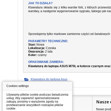
JAK TO DZIAŁA?
Klawiatura składa się z kilku warstw folii, z których prze
warstwy, a następnie wygenerowanie sygnału, takiego jak nac
Sprzedajemy tylko markowe zamienne części od światowych 
PARAMETRY TECHNICZNE:
Stan:
Nowa
Lokalizacja:
Czeska
Gwarancja:
2 lata
Kolor:
czarny
OPAKOWANIE ZAWIERA:
Klawiaturę do laptopa ASUS M70L w kolorze czarnym oraz
Klawiatura do laptopa Asus
Cookies settings
Używamy plików cookie podczas świadczenia
usług. Aby zapewnić spersonalizowane
Informacje
Nasze 
zakupy, prosimy o wyrażenie zgody na
przetwarzanie wszystkich rodzajów plików
cookie.
Jak kupować?
Nowe prod