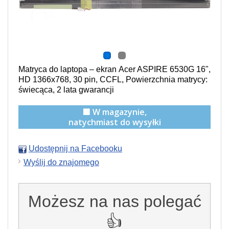
Matryca do laptopa – ekran Acer ASPIRE 6530G 16",
HD 1366x768, 30 pin, CCFL, Powierzchnia matrycy:
świecąca, 2 lata gwarancji
🟩 W magazynie,
natychmiast do wysyłki
Udostępnij na Facebooku
Wyślij do znajomego
Możesz na nas polegać
👍