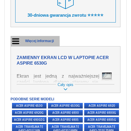
30-dniowa gwarancja zwrotu ⭐⭐⭐⭐⭐
Więcej informacji
ZAMIENNY EKRAN LCD W LAPTOPIE ACER
ASPIRE 6530G
Ekran jest jedną z najważniejszej
części laptopa, dlatego staramy się,
Cały opis
żeby był jak najwyższej jakości. Służy
on do wyświetlania tekstu lub obrazu w
PODOBNE SERIE MODELI
różnych formach. Ponieważ może łatwo
ulec uszkodzeniu, należy obchodzić się
ACER ASPIRE 6530
ACER ASPIRE 6530G
ACER ASPIRE 6920
z nim z jak największą ostrożnością. Do
ACER ASPIRE 6920G
ACER ASPIRE 6930
ACER ASPIRE 6930G
najczęstszych uszkodzeń można
ACER ASPIRE 6930ZG
ACER ASPIRE 6935
ACER ASPIRE 6935G
zaliczyć uszkodzenia mechaniczne np.
ACER TRAVELMATE
ACER TRAVELMATE
ACER TRAVELMATE
rozbity lub pęknięty ekran, następnie
6492-601G16N
6492-602G16MN
6492-702G25MN