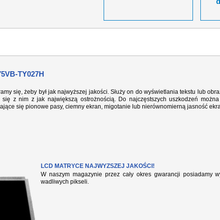
5VB-TY027H
ramy się, żeby był jak najwyższej jakości. Służy on do wyświetlania tekstu lub ob
się z nim z jak największą ostrożnością. Do najczęstszych uszkodzeń można 
iające się pionowe pasy, ciemny ekran, migotanie lub nierównomierną jasność ekr
LCD MATRYCE NAJWYZSZEJ JAKOŚCI!
W naszym magazynie przez cały okres gwarancji posiadamy wył
wadliwych pikseli.