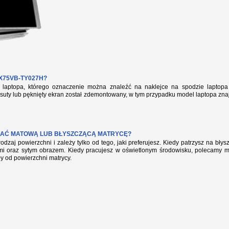
X75VB-TY027H?
aptopa, którego oznaczenie można znaleźć na naklejce na spodzie laptopa 
suty lub pęknięty ekran został zdemontowany, w tym przypadku model laptopa zna
AĆ MATOWĄ LUB BŁYSZCZĄCĄ MATRYCĘ?
rodzaj powierzchni i zależy tylko od tego, jaki preferujesz. Kiedy patrzysz na bł
mi oraz sytym obrazem. Kiedy pracujesz w oświetlonym środowisku, polecamy mat
ły od powierzchni matrycy.