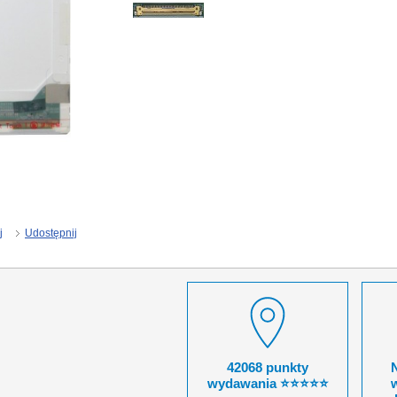
j
Udostępnij
42068 punkty
wydawania ⭐⭐⭐⭐⭐
w