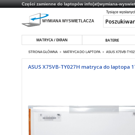
Części zamienne do laptopów
info(at)wymiana-wyswiet
Tysiące wysłany
MATRYCA / EKRAN
BATERIE
STRONA GŁÓWNA
MATRYCA DO LAPTOPA
ASUS X75VB-TY02
>
>
ASUS X75VB-TY027H matryca do laptopa 17