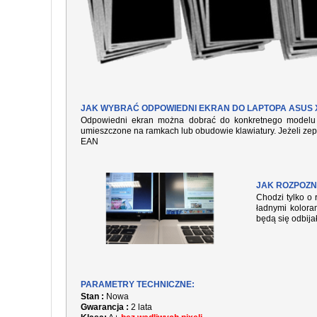
JAK WYBRAĆ ODPOWIEDNI EKRAN DO LAPTOPA ASUS 
Odpowiedni ekran można dobrać do konkretnego modelu l
umieszczone na ramkach lub obudowie klawiatury. Jeżeli zep
EAN
JAK ROZPOZN
Chodzi tylko o 
ładnymi kolora
będą się odbija
PARAMETRY TECHNICZNE:
Stan :
Nowa
Gwarancja :
2 lata