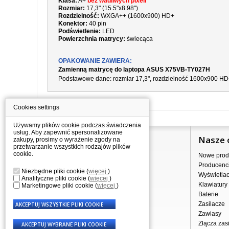
Klasa:
A+
bez wadliwych pixeli
Rozmiar:
17,3" (15.5"x8.98")
Rozdzielność:
WXGA++ (1600x900) HD+
Konektor:
40 pin
Podświetlenie:
LED
Powierzchnia matrycy:
świecąca
OPAKOWANIE ZAWIERA:
Zamienną matrycę do laptopa ASUS X75VB-TY027H
Podstawowe dane: rozmiar 17,3", rozdzielność 1600x900 H
Cookies settings
Używamy plików cookie podczas świadczenia
usług. Aby zapewnić spersonalizowane
Informacje
Nasze 
zakupy, prosimy o wyrażenie zgody na
przetwarzanie wszystkich rodzajów plików
cookie.
Jak kupować?
Nowe prod
Dostawa
Producenc
Niezbędne pliki cookie
(
więcej
)
Sprzedaż hurtowa
Wyświetla
Analityczne pliki cookie
(
więcej
)
Nota prawna
Klawiatury
Marketingowe pliki cookie
(
więcej
)
Regulamin
Baterie
Przetwarzanie danych osobowych
Zasilacze
Gdzie nas znajdziesz
Zawiasy
Złącza zasi