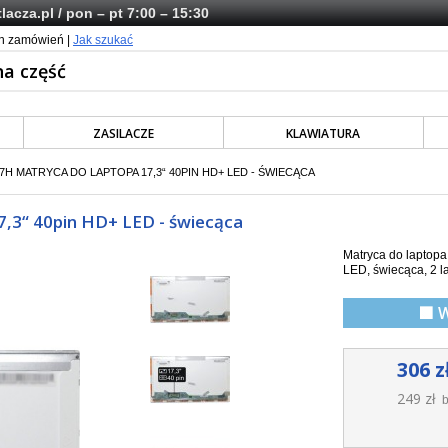
lacza.pl
/ pon – pt 7:00 – 15:30
ch zamówień |
Jak szukać
ZASILACZE
KLAWIATURA
7H MATRYCA DO LAPTOPA 17,3“ 40PIN HD+ LED - ŚWIECĄCA
,3“ 40pin HD+ LED - świecąca
Matryca do laptop
LED,
świecąca,
2 l
🟩 
306 z
249 zł
b