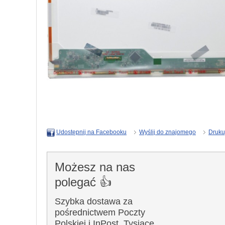
Wyślij do znajomego
Druku
Udostępnij na Facebooku
Możesz na nas
polegać 👍
Szybka dostawa za
pośrednictwem Poczty
Polskiej i InPost. Tysiące