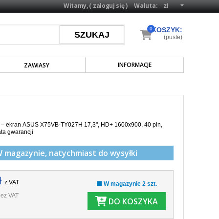
Witamy, (
zaloguj się
)
Waluta:
0
KOSZYK:
(puste)
INFORMACJE
ZAWIASY
a – ekran ASUS X75VB-TY027H 17,3", HD+ 1600x900, 40 pin,
ata gwarancji
W magazynie,
natychmiast do wysyłki
ł
z VAT
🟩 W magazynie 2 szt.
ez VAT
DO KOSZYKA