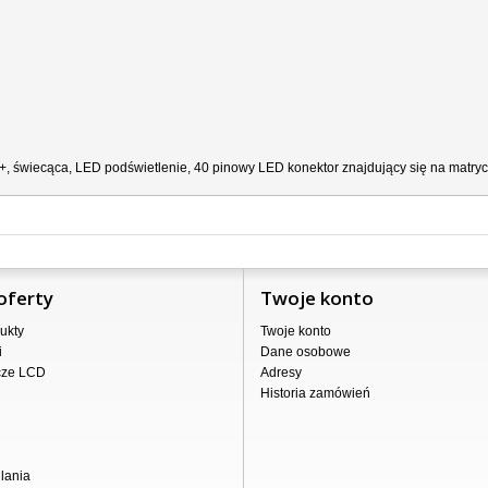
D+,
świecąca,
LED podświetlenie, 40 pinowy LED konektor znajdujący się na matrycy 
oferty
Twoje konto
ukty
Twoje konto
i
Dane osobowe
cze LCD
Adresy
Historia zamówień
lania