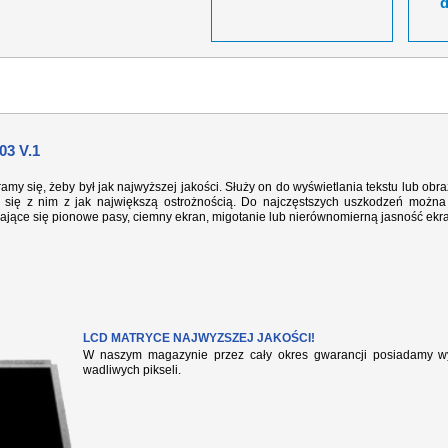
3 V.1
ramy się, żeby był jak najwyższej jakości. Służy on do wyświetlania tekstu lub ob
się z nim z jak największą ostrożnością. Do najczęstszych uszkodzeń można 
iające się pionowe pasy, ciemny ekran, migotanie lub nierównomierną jasność ekr
LCD MATRYCE NAJWYZSZEJ JAKOŚCI!
W naszym magazynie przez cały okres gwarancji posiadamy wył
wadliwych pikseli.