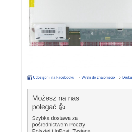
Wyślij do znajomego
Druku
Udostępnij na Facebooku
Możesz na nas
polegać 👍
Szybka dostawa za
pośrednictwem Poczty
Polskiej i InPost. Tysiące