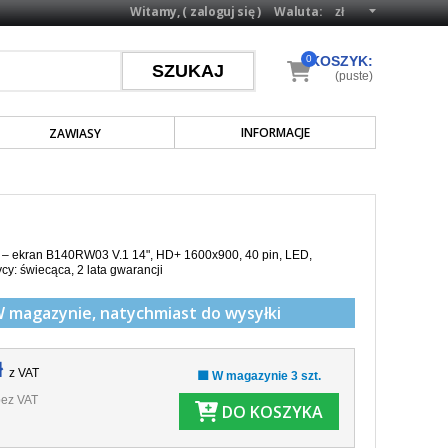
Witamy, (
zaloguj się
)
Waluta:
0
KOSZYK:
(puste)
INFORMACJE
ZAWIASY
a – ekran B140RW03 V.1
14", HD+ 1600x900, 40 pin, LED,
ycy: świecąca
, 2 lata gwarancji
W magazynie,
natychmiast do wysyłki
ł
z VAT
🟩 W magazynie 3 szt.
ez VAT
DO KOSZYKA