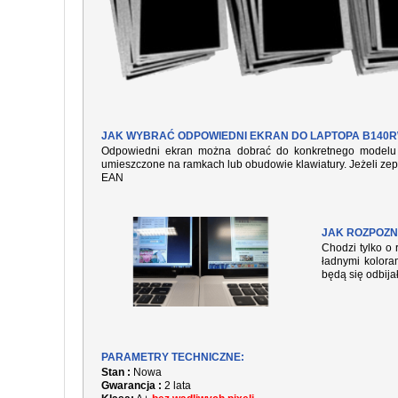
JAK WYBRAĆ ODPOWIEDNI EKRAN DO LAPTOPA B140RW
Odpowiedni ekran można dobrać do konkretnego modelu l
umieszczone na ramkach lub obudowie klawiatury. Jeżeli zep
EAN
JAK ROZPOZN
Chodzi tylko o 
ładnymi kolora
będą się odbija
PARAMETRY TECHNICZNE:
Stan :
Nowa
Gwarancja :
2 lata