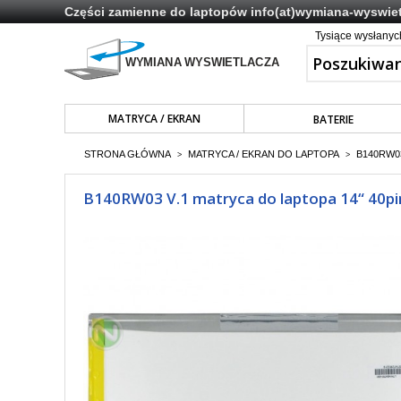
Części zamienne do laptopów
info(at)wymiana-wyswiet
Tysiące wysłany
MATRYCA / EKRAN
BATERIE
STRONA GŁÓWNA
MATRYCA / EKRAN DO LAPTOPA
B140RW03
>
>
B140RW03 V.1 matryca do laptopa 14“ 40pi