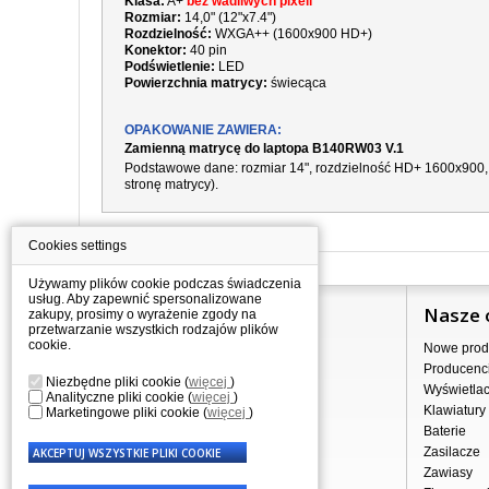
Klasa:
A+
bez wadliwych pixeli
Rozmiar:
14,0" (12"x7.4")
Rozdzielność:
WXGA++ (1600x900 HD+)
Konektor:
40 pin
Podświetlenie:
LED
Powierzchnia matrycy:
świecąca
OPAKOWANIE ZAWIERA:
Zamienną matrycę do laptopa B140RW03 V.1
Podstawowe dane: rozmiar 14", rozdzielność HD+
1600x900
stronę matrycy).
Cookies settings
Używamy plików cookie podczas świadczenia
usług. Aby zapewnić spersonalizowane
Informacje
Nasze 
zakupy, prosimy o wyrażenie zgody na
przetwarzanie wszystkich rodzajów plików
cookie.
Jak kupować?
Nowe prod
Dostawa
Producenc
Niezbędne pliki cookie
(
więcej
)
Sprzedaż hurtowa
Wyświetla
Analityczne pliki cookie
(
więcej
)
Nota prawna
Klawiatury
Marketingowe pliki cookie
(
więcej
)
Regulamin
Baterie
Przetwarzanie danych osobowych
Zasilacze
Gdzie nas znajdziesz
Zawiasy