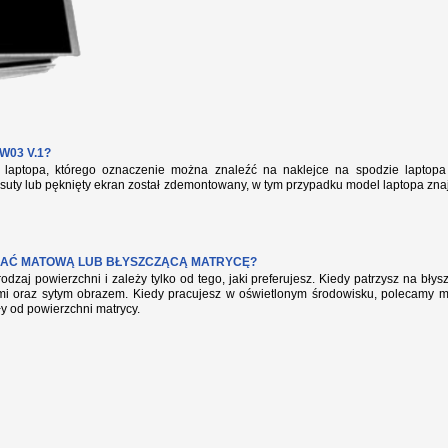
03 V.1?
aptopa, którego oznaczenie można znaleźć na naklejce na spodzie laptopa 
suty lub pęknięty ekran został zdemontowany, w tym przypadku model laptopa zna
AĆ MATOWĄ LUB BŁYSZCZĄCĄ MATRYCĘ?
rodzaj powierzchni i zależy tylko od tego, jaki preferujesz. Kiedy patrzysz na bł
mi oraz sytym obrazem. Kiedy pracujesz w oświetlonym środowisku, polecamy mat
ły od powierzchni matrycy.