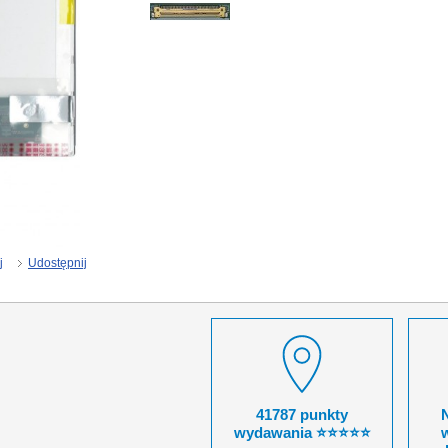
j
Udostępnij
41787 punkty
wydawania ⭐⭐⭐⭐⭐
w