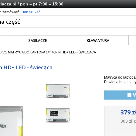
lacza.pl
/ pon – pt 7:00 – 15:30
ch zamówień |
Jak szukać
ZASILACZE
KLAWIATURA
 V.1 MATRYCA DO LAPTOPA 14“ 40PIN HD+ LED - ŚWIECĄCA
n HD+ LED - świecąca
Matryca do laptop
Powierzchnia matr
🟩 
379 z
308 zł
b