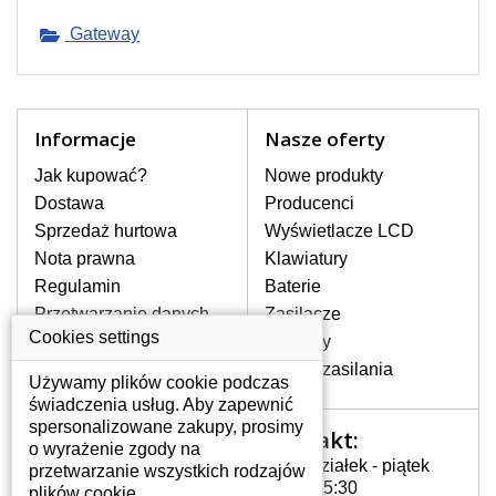
pojawiające się pionowe pasy, ciemny
Gateway
ekran, migotanie lub nierównomierną
jasność ekranu.
LCD MATRYCE
Informacje
Nasze oferty
NAJWYZSZEJ JAKOŚCI!
W naszym magazynie przez
Jak kupować?
Nowe produkty
cały okres gwarancji posiadamy
Dostawa
Producenci
wyłącznie wysokiej jakości
Sprzedaż hurtowa
Wyświetlacze LCD
oryginalne matryce klasy A+ bez
wadliwych pikseli.
Nota prawna
Klawiatury
Regulamin
Baterie
JAK WYBRAĆ ODPOWIEDNI EKRAN
Przetwarzanie danych
Zasilacze
DO LAPTOPA GATEWAY ID49C?
osobowych
Cookies settings
Zawiasy
Odpowiedni ekran można dobrać do
Gdzie nas znajdziesz
konkretnego modelu laptopa, którego
Złącza zasilania
Używamy plików cookie podczas
oznaczenie można znaleźć na naklejce
świadczenia usług. Aby zapewnić
na spodzie laptopa lub pod baterią, bywa
spersonalizowane zakupy, prosimy
również umieszczone na ramkach lub
Kontakt:
Twoje konto
o wyrażenie zgody na
obudowie klawiatury. Jeżeli zepsuty lub
Poniedziałek - piątek
przetwarzanie wszystkich rodzajów
Twoje konto
pęknięty ekran został zdemontowany, w
7:00 - 15:30
plików cookie.