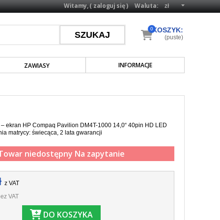
Witamy, (
zaloguj się
)
Waluta:
0
KOSZYK:
(puste)
INFORMACJE
ZAWIASY
a – ekran HP Compaq Pavilion DM4T-1000 14,0“ 40pin HD LED
ia matrycy: świecąca, 2 lata gwarancji
Towar niedostępny
Na zapytanie
ł
z VAT
ez VAT
DO KOSZYKA