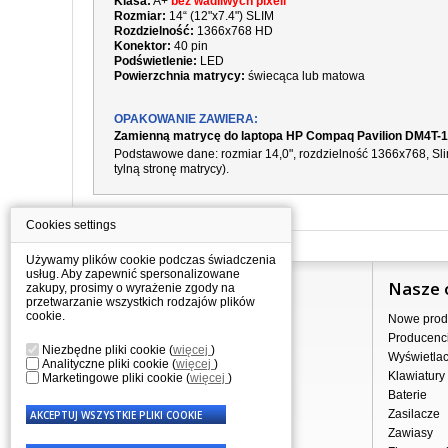
Klasa:
A+
bez wadliwych pixeli
Rozmiar:
14“ (12"x7.4") SLIM
Rozdzielność:
1366x768 HD
Konektor:
40 pin
Podświetlenie:
LED
Powierzchnia matrycy:
świecąca lub matowa
OPAKOWANIE ZAWIERA:
Zamienną matrycę do laptopa HP Compaq Pavilion DM4T-
Podstawowe dane: rozmiar 14,0", rozdzielność
1366x768
, S
tylną stronę matrycy).
Cookies settings
Używamy plików cookie podczas świadczenia
usług. Aby zapewnić spersonalizowane
Informacje
Nasze 
zakupy, prosimy o wyrażenie zgody na
przetwarzanie wszystkich rodzajów plików
cookie.
Jak kupować?
Nowe prod
Dostawa
Producenc
Niezbędne pliki cookie
(
więcej
)
Sprzedaż hurtowa
Wyświetla
Analityczne pliki cookie
(
więcej
)
Nota prawna
Klawiatury
Marketingowe pliki cookie
(
więcej
)
Regulamin
Baterie
Przetwarzanie danych osobowych
Zasilacze
Gdzie nas znajdziesz
Zawiasy