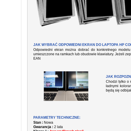
JAK WYBRAĆ ODPOWIEDNI EKRAN DO LAPTOPA HP COM
Odpowiedni ekran można dobrać do konkretnego modelu l
umieszczone na ramkach lub obudowie klawiatury. Jeżeli zep
EAN
JAK ROZPOZN
Chodzi tylko o 
ładnymi kolora
będą się odbija
PARAMETRY TECHNICZNE:
Stan :
Nowa
Gwarancja :
2 lata