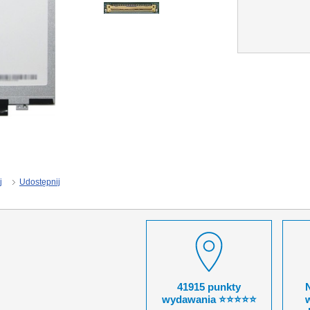
j
Udostępnij
41915 punkty
wydawania ⭐⭐⭐⭐⭐
w