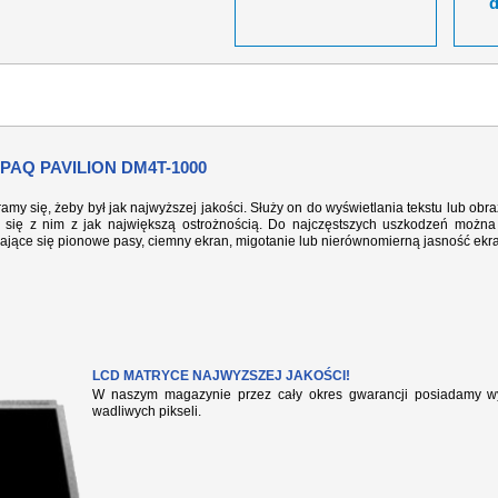
AQ PAVILION DM4T-1000
ramy się, żeby był jak najwyższej jakości. Służy on do wyświetlania tekstu lub ob
się z nim z jak największą ostrożnością. Do najczęstszych uszkodzeń można 
iające się pionowe pasy, ciemny ekran, migotanie lub nierównomierną jasność ekr
LCD MATRYCE NAJWYZSZEJ JAKOŚCI!
W naszym magazynie przez cały okres gwarancji posiadamy wył
wadliwych pikseli.