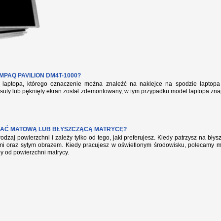
PAQ PAVILION DM4T-1000?
aptopa, którego oznaczenie można znaleźć na naklejce na spodzie laptopa 
suty lub pęknięty ekran został zdemontowany, w tym przypadku model laptopa zna
AĆ MATOWĄ LUB BŁYSZCZĄCĄ MATRYCĘ?
rodzaj powierzchni i zależy tylko od tego, jaki preferujesz. Kiedy patrzysz na bł
mi oraz sytym obrazem. Kiedy pracujesz w oświetlonym środowisku, polecamy mat
ły od powierzchni matrycy.