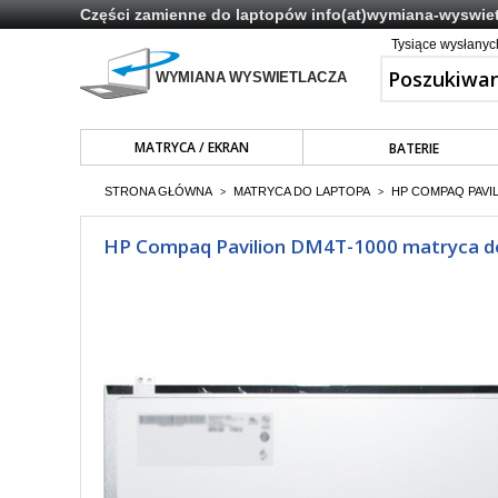
Części zamienne do laptopów
info(at)wymiana-wyswiet
Tysiące wysłany
MATRYCA / EKRAN
BATERIE
STRONA GŁÓWNA
MATRYCA DO LAPTOPA
HP COMPAQ PAVIL
>
>
HP Compaq Pavilion DM4T-1000 matryca do 