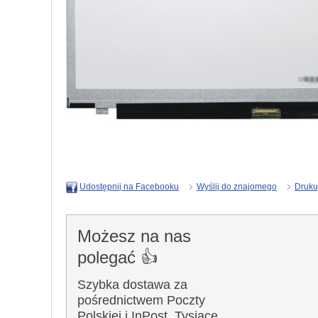
Wyślij do znajomego
Druku
Udostępnij na Facebooku
Możesz na nas
polegać 👍
Szybka dostawa za
pośrednictwem Poczty
Polskiej i InPost. Tysiące