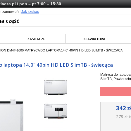
lacza.pl
/ pon – pt 7:00 – 15:30
ch zamówień |
Jak szukać
ZASILACZE
KLAWIATURA
ION DM4T-1000 MATRYCA DO LAPTOPA 14,0“ 40PIN HD LED SLIMTB - ŚWIECĄCA
laptopa 14,0“ 40pin HD LED SlimTB - świecąca
Matryca do laptop
SlimTB, Powierzchn
342 z
278 zł
b