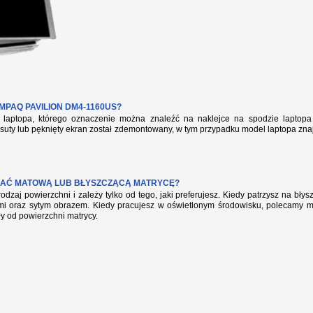
PAQ PAVILION DM4-1160US?
aptopa, którego oznaczenie można znaleźć na naklejce na spodzie laptopa 
suty lub pęknięty ekran został zdemontowany, w tym przypadku model laptopa zna
AĆ MATOWĄ LUB BŁYSZCZĄCĄ MATRYCĘ?
rodzaj powierzchni i zależy tylko od tego, jaki preferujesz. Kiedy patrzysz na bł
mi oraz sytym obrazem. Kiedy pracujesz w oświetlonym środowisku, polecamy mat
ły od powierzchni matrycy.