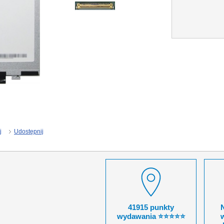
j
Udostępnij
41915 punkty
wydawania ⭐⭐⭐⭐⭐
w