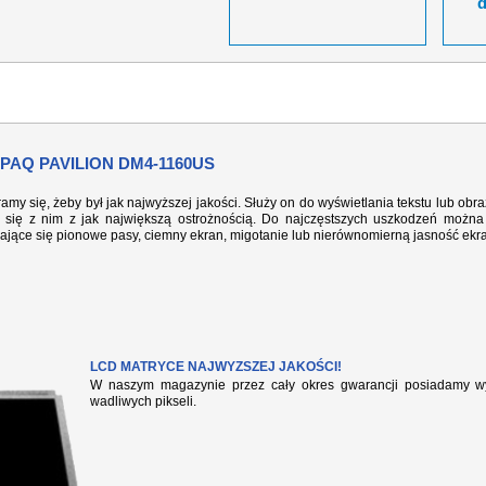
AQ PAVILION DM4-1160US
ramy się, żeby był jak najwyższej jakości. Służy on do wyświetlania tekstu lub ob
się z nim z jak największą ostrożnością. Do najczęstszych uszkodzeń można 
iające się pionowe pasy, ciemny ekran, migotanie lub nierównomierną jasność ekr
LCD MATRYCE NAJWYZSZEJ JAKOŚCI!
W naszym magazynie przez cały okres gwarancji posiadamy wył
wadliwych pikseli.