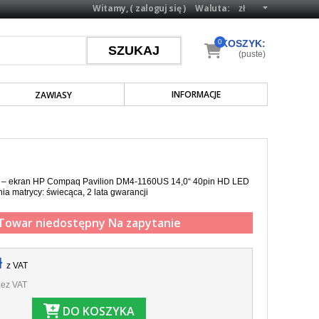
Witamy, (
zaloguj się
)
Waluta:
0
KOSZYK:
(puste)
INFORMACJE
ZAWIASY
a – ekran HP Compaq Pavilion DM4-1160US 14,0“ 40pin HD LED
ia matrycy: świecąca, 2 lata gwarancji
Towar niedostępny
Na zapytanie
ł
z VAT
ez VAT
DO KOSZYKA