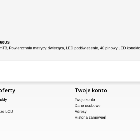
160US
limTB, Powierzchnia matrycy: świecąca, LED podświetlenie, 40 pinowy LED konektor
oferty
Twoje konto
ukty
Twoje konto
i
Dane osobowe
cze LCD
Adresy
Historia zamówień