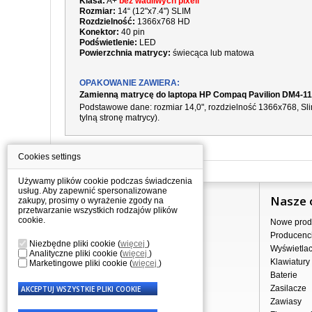
Klasa:
A+
bez wadliwych pixeli
Rozmiar:
14“ (12"x7.4") SLIM
Rozdzielność:
1366x768 HD
Konektor:
40 pin
Podświetlenie:
LED
Powierzchnia matrycy:
świecąca lub matowa
OPAKOWANIE ZAWIERA:
Zamienną matrycę do laptopa HP Compaq Pavilion DM4-1
Podstawowe dane: rozmiar 14,0", rozdzielność
1366x768
, S
tylną stronę matrycy).
Cookies settings
Używamy plików cookie podczas świadczenia
usług. Aby zapewnić spersonalizowane
Informacje
Nasze 
zakupy, prosimy o wyrażenie zgody na
przetwarzanie wszystkich rodzajów plików
cookie.
Jak kupować?
Nowe prod
Dostawa
Producenc
Niezbędne pliki cookie
(
więcej
)
Sprzedaż hurtowa
Wyświetla
Analityczne pliki cookie
(
więcej
)
Nota prawna
Klawiatury
Marketingowe pliki cookie
(
więcej
)
Regulamin
Baterie
Przetwarzanie danych osobowych
Zasilacze
Gdzie nas znajdziesz
Zawiasy