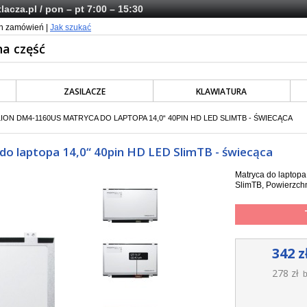
lacza.pl
/ pon – pt 7:00 – 15:30
ch zamówień |
Jak szukać
ZASILACZE
KLAWIATURA
ION DM4-1160US MATRYCA DO LAPTOPA 14,0“ 40PIN HD LED SLIMTB - ŚWIECĄCA
 laptopa 14,0“ 40pin HD LED SlimTB - świecąca
Matryca do laptop
SlimTB, Powierzchn
342 z
278 zł
b