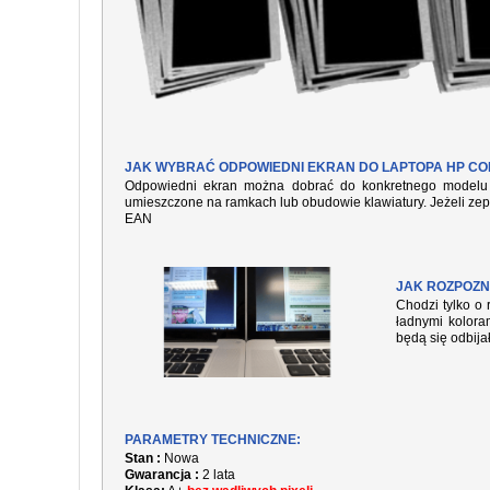
JAK WYBRAĆ ODPOWIEDNI EKRAN DO LAPTOPA HP COM
Odpowiedni ekran można dobrać do konkretnego modelu l
umieszczone na ramkach lub obudowie klawiatury. Jeżeli zep
EAN
JAK ROZPOZN
Chodzi tylko o 
ładnymi kolora
będą się odbija
PARAMETRY TECHNICZNE:
Stan :
Nowa
Gwarancja :
2 lata