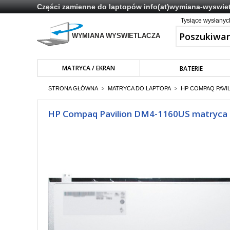
Części zamienne do laptopów
info(at)wymiana-wyswiet
Tysiące wysłany
MATRYCA / EKRAN
BATERIE
STRONA GŁÓWNA
MATRYCA DO LAPTOPA
HP COMPAQ PAVIL
>
>
HP Compaq Pavilion DM4-1160US matryca do