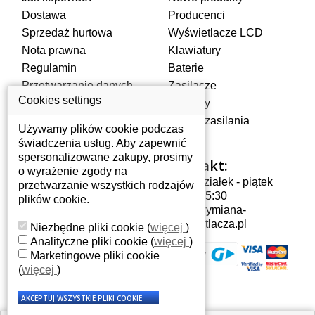
pojawiające się pionowe pasy, ciemny
Dostawa
Producenci
ekran, migotanie lub nierównomierną
Sprzedaż hurtowa
Wyświetlacze LCD
jasność ekranu.
Nota prawna
Klawiatury
Regulamin
Baterie
LCD MATRYCE
Przetwarzanie danych
Zasilacze
NAJWYZSZEJ JAKOŚCI!
osobowych
Cookies settings
Zawiasy
W naszym magazynie przez
Gdzie nas znajdziesz
Złącza zasilania
cały okres gwarancji posiadamy
Używamy plików cookie podczas
wyłącznie wysokiej jakości
świadczenia usług. Aby zapewnić
oryginalne matryce klasy A+ bez
spersonalizowane zakupy, prosimy
Kontakt:
Twoje konto
wadliwych pikseli.
o wyrażenie zgody na
Poniedziałek - piątek
przetwarzanie wszystkich rodzajów
JAK WYBRAĆ ODPOWIEDNI EKRAN
Twoje konto
7:00 - 15:30
plików cookie.
DO LAPTOPA LP140WH2-TPT1?
Dane osobowe
info@wymiana-
Odpowiedni ekran można dobrać do
Adresy
wyswietlacza.pl
Niezbędne pliki cookie
(
więcej
)
konkretnego modelu laptopa, którego
Historia zamówień
Analityczne pliki cookie
(
więcej
)
oznaczenie można znaleźć na naklejce
Marketingowe pliki cookie
na spodzie laptopa lub pod baterią, bywa
(
więcej
)
również umieszczone na ramkach lub
obudowie klawiatury. Jeżeli zepsuty lub
pęknięty ekran został zdemontowany, w