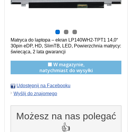
Matryca do laptopa – ekran LP140WH2-TPT1 14,0“
30pin eDP, HD, SlimTB, LED, Powierzchnia matrycy:
świecąca, 2 lata gwarancji
🟩 W magazynie,
natychmiast do wysyłki
Udostępnij na Facebooku
Wyślij do znajomego
Możesz na nas polegać
👍