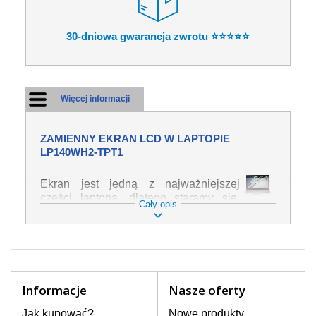
30-dniowa gwarancja zwrotu ⭐⭐⭐⭐⭐
Więcej informacji
ZAMIENNY EKRAN LCD W LAPTOPIE
LP140WH2-TPT1
Ekran jest jedną z najważniejszej
części laptopa, dlatego staramy się,
Cały opis
żeby był jak najwyższej jakości. Służy
on do wyświetlania tekstu lub obrazu w
różnych formach. Ponieważ może łatwo
ulec uszkodzeniu, należy obchodzić się
z nim z jak największą ostrożnością. Do
najczęstszych uszkodzeń można
Informacje
Nasze oferty
zaliczyć uszkodzenia mechaniczne np.
rozbity lub pęknięty ekran, następnie
Jak kupować?
Nowe produkty