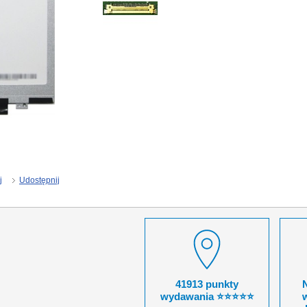
j
Udostępnij
41913 punkty
wydawania ⭐⭐⭐⭐⭐
w