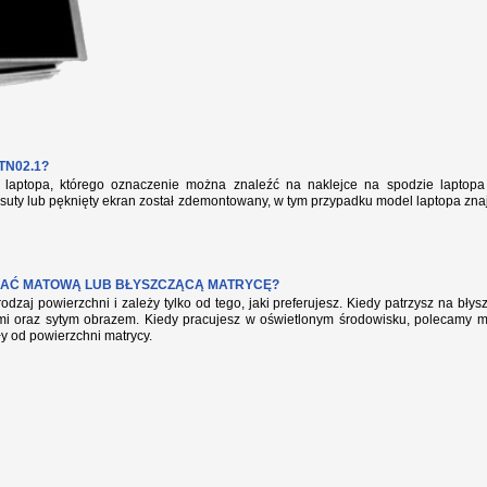
TN02.1?
aptopa, którego oznaczenie można znaleźć na naklejce na spodzie laptopa 
suty lub pęknięty ekran został zdemontowany, w tym przypadku model laptopa zna
AĆ MATOWĄ LUB BŁYSZCZĄCĄ MATRYCĘ?
rodzaj powierzchni i zależy tylko od tego, jaki preferujesz. Kiedy patrzysz na bł
mi oraz sytym obrazem. Kiedy pracujesz w oświetlonym środowisku, polecamy mat
ły od powierzchni matrycy.