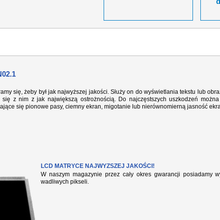
02.1
ramy się, żeby był jak najwyższej jakości. Służy on do wyświetlania tekstu lub ob
się z nim z jak największą ostrożnością. Do najczęstszych uszkodzeń można 
iające się pionowe pasy, ciemny ekran, migotanie lub nierównomierną jasność ekr
LCD MATRYCE NAJWYZSZEJ JAKOŚCI!
W naszym magazynie przez cały okres gwarancji posiadamy wył
wadliwych pikseli.