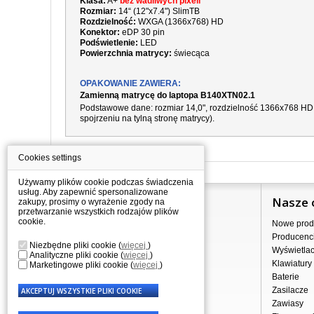
Klasa:
A+
bez wadliwych pixeli
Rozmiar:
14“ (12"x7.4") SlimTB
Rozdzielność:
WXGA (1366x768) HD
Konektor:
eDP 30 pin
Podświetlenie:
LED
Powierzchnia matrycy:
świecąca
OPAKOWANIE ZAWIERA:
Zamienną matrycę do laptopa B140XTN02.1
Podstawowe dane: rozmiar 14,0", rozdzielność
1366x768 HD
spojrzeniu na tylną stronę matrycy).
Cookies settings
Używamy plików cookie podczas świadczenia
usług. Aby zapewnić spersonalizowane
Informacje
Nasze 
zakupy, prosimy o wyrażenie zgody na
przetwarzanie wszystkich rodzajów plików
cookie.
Jak kupować?
Nowe prod
Dostawa
Producenc
Niezbędne pliki cookie
(
więcej
)
Sprzedaż hurtowa
Wyświetla
Analityczne pliki cookie
(
więcej
)
Nota prawna
Klawiatury
Marketingowe pliki cookie
(
więcej
)
Regulamin
Baterie
Przetwarzanie danych osobowych
Zasilacze
Gdzie nas znajdziesz
Zawiasy