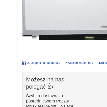
Wyślij do znajomego
Druku
Udostępnij na Facebooku
Możesz na nas
polegać 👍
Szybka dostawa za
pośrednictwem Poczty
Polskiej i InPost. Tysiące