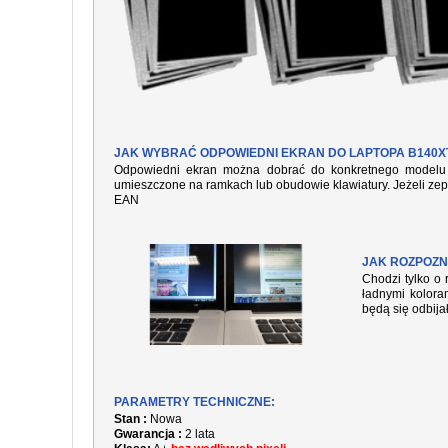
JAK WYBRAĆ ODPOWIEDNI EKRAN DO LAPTOPA B140X
Odpowiedni ekran można dobrać do konkretnego modelu l
umieszczone na ramkach lub obudowie klawiatury. Jeżeli zep
EAN
JAK ROZPOZN
Chodzi tylko o 
ładnymi kolora
będą się odbija
PARAMETRY TECHNICZNE:
Stan :
Nowa
Gwarancja :
2 lata