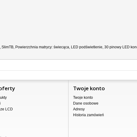
, SlimTB, Powierzchnia matrycy: świecąca, LED podświetlenie, 30 pinowy LED kone
oferty
Twoje konto
ukty
Twoje konto
i
Dane osobowe
cze LCD
Adresy
Historia zamówień