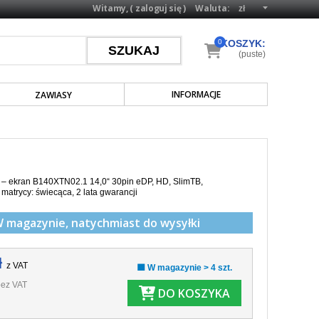
Witamy, (
zaloguj się
)
Waluta:
0
KOSZYK:
(puste)
INFORMACJE
ZAWIASY
 – ekran B140XTN02.1 14,0“ 30pin eDP, HD, SlimTB,
matrycy: świecąca, 2 lata gwarancji
W magazynie,
natychmiast do wysyłki
ł
z VAT
🟩 W magazynie > 4 szt.
ez VAT
DO KOSZYKA