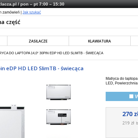
lacza.pl
/ pon – pt 7:00 – 15:30
ch zamówień |
Jak szukać
ZASILACZE
KLAWIATURA
RYCA DO LAPTOPA 14,0“ 30PIN EDP HD LED SLIMTB - ŚWIECĄCA
in eDP HD LED SlimTB - świecąca
Matryca do laptopa
LED, Powierzchnia 
🟩 
270 z
219 zł
b