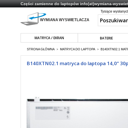
Części zamienne do laptopów
info(at)wymiana-wyswiet
Tysiące wysłany
MATRYCA / EKRAN
BATERIE
STRONA GŁÓWNA
MATRYCA DO LAPTOPA
B140XTN02.1 MAT
>
>
B140XTN02.1 matryca do laptopa 14,0“ 30p