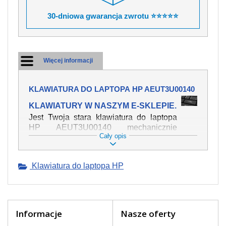
30-dniowa gwarancja zwrotu ⭐⭐⭐⭐⭐
Więcej informacji
KLAWIATURA DO LAPTOPA HP AEUT3U00140
KLAWIATURY W NASZYM E-SKLEPIE.
Jest Twoja stara klawiatura do laptopa
HP AEUT3U00140 mechanicznie
Cały opis
uszkodzona, polałeś ją płynem, który
spowodował iż klawisze nie wracają do
swojej pozycji? Kup nową klawiaturę,
Klawiatura do laptopa HP
która będzie pracowała jak powinna.
Oferujemy oryginalne klawiatury w
czeskiej lokalizacji od wszystkich
światowach producentów. Na naszej
stronie internetowej ją znajdziesz za
Informacje
Nasze oferty
pomocy wyszukiwarki. Wystarczy znać