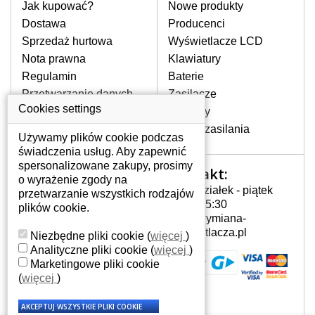
model laptopa. Przy każdej klawiaturze
Jak kupować?
Nowe produkty
nie może brakować szczególowe zdjęcie
Dostawa
Producenci
do aktualnego stanu naszego magazynu.
Sprzedaż hurtowa
Wyświetlacze LCD
Nota prawna
Klawiatury
Regulamin
Baterie
W JAKI SPOSÓB MOŻE SIĘ
PRZEJAWIAĆ USTERKA
Przetwarzanie danych
Zasilacze
KLAWIATURY?
osobowych
Cookies settings
Zawiasy
Częstymi objawami są pomijanie liter
Gdzie nas znajdziesz
Złącza zasilania
czy wyświetlanie innych liter oraz
Używamy plików cookie podczas
dublowanie tych samych znaków. W
świadczenia usług. Aby zapewnić
przypadku podlicia klawisze nie
spersonalizowane zakupy, prosimy
Kontakt:
Twoje konto
powrócą do pierwotnej pozycji. Albo
o wyrażenie zgody na
Poniedziałek - piątek
też uszkodzenie mechaniczne, np.
przetwarzanie wszystkich rodzajów
Twoje konto
7:00 - 15:30
wyłamane klawisze.
plików cookie.
Dane osobowe
info@wymiana-
Adresy
wyswietlacza.pl
Niezbędne pliki cookie
(
więcej
)
Historia zamówień
Analityczne pliki cookie
(
więcej
)
JAK TO DZIAŁA?
Marketingowe pliki cookie
Klawiatura składa się z kilku
(
więcej
)
warstw folii, z których przewodzą
przewodzące warstwy.
Każdorazowe naciśnięcie klawisza