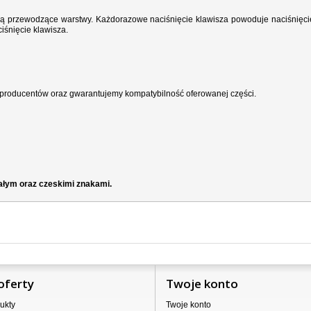
wodzą przewodzące warstwy. Każdorazowe naciśnięcie klawisza powoduje naciśnięci
iśnięcie klawisza.
producentów oraz gwarantujemy kompatybilność oferowanej części.
iałym oraz czeskimi znakami.
oferty
Twoje konto
ukty
Twoje konto