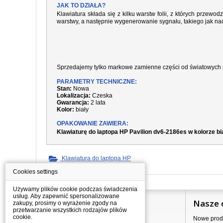
JAK TO DZIAŁA?
Klawiatura składa się z kilku warstw folii, z których prze
warstwy, a następnie wygenerowanie sygnału, takiego jak nac
Sprzedajemy tylko markowe zamienne części od światowych 
PARAMETRY TECHNICZNE:
Stan:
Nowa
Lokalizacja:
Czeska
Gwarancja:
2 lata
Kolor:
biały
OPAKOWANIE ZAWIERA:
Klawiaturę do laptopa HP Pavilion dv6-2186es w kolorze b
Klawiatura do laptopa HP
Cookies settings
Używamy plików cookie podczas świadczenia
usług. Aby zapewnić spersonalizowane
Informacje
Nasze 
zakupy, prosimy o wyrażenie zgody na
przetwarzanie wszystkich rodzajów plików
cookie.
Jak kupować?
Nowe prod