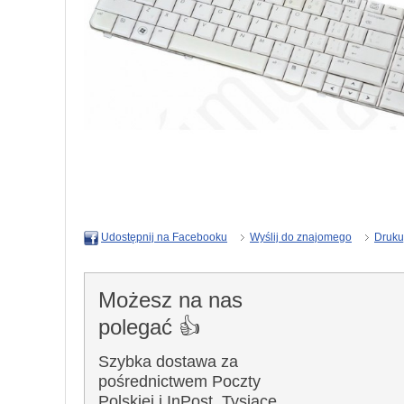
Wyślij do znajomego
Druku
Udostępnij na Facebooku
Możesz na nas
polegać 👍
Szybka dostawa za
pośrednictwem Poczty
Polskiej i InPost. Tysiące