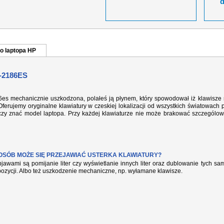
o laptopa HP
-2186ES
86es mechanicznie uszkodzona, polałeś ją płynem, który spowodował iż klawisze 
ferujemy oryginalne klawiatury w czeskiej lokalizacji od wszystkich światowach 
rczy znać model laptopa. Przy każdej klawiaturze nie może brakować szczególow
POSÓB MOŻE SIĘ PRZEJAWIAĆ USTERKA KLAWIATURY?
jawami są pomijanie liter czy wyświetlanie innych liter oraz dublowanie tych s
pozycji. Albo też uszkodzenie mechaniczne, np. wyłamane klawisze.