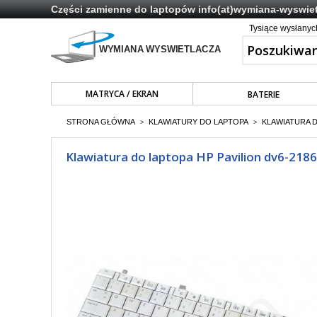
Części zamienne do laptopów
info(at)wymiana-wyswiet
Tysiące wysłany
MATRYCA / EKRAN
BATERIE
STRONA GŁÓWNA
KLAWIATURY DO LAPTOPA
KLAWIATURA 
>
>
Klawiatura do laptopa HP Pavilion dv6-2186