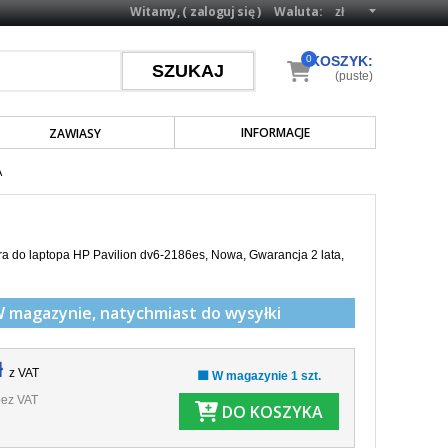
Witamy, (
zaloguj się
)
Waluta:
0
KOSZYK:
(puste)
INFORMACJE
ZAWIASY
A
a do laptopa HP Pavilion dv6-2186es, Nowa, Gwarancja 2 lata,
W magazynie,
natychmiast do wysyłki
ł
z VAT
🟩 W magazynie 1 szt.
ez VAT
DO KOSZYKA