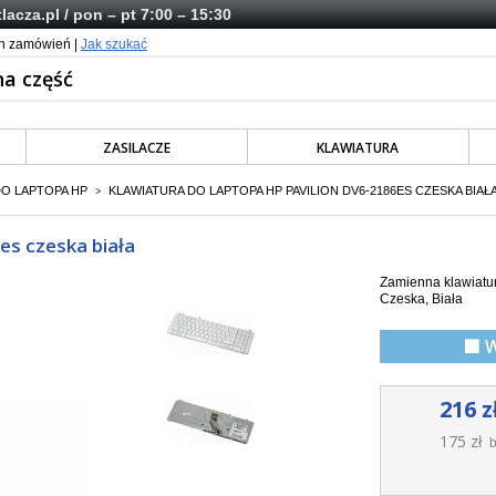
lacza.pl
/ pon – pt 7:00 – 15:30
ch zamówień |
Jak szukać
ZASILACZE
KLAWIATURA
DO LAPTOPA HP
KLAWIATURA DO LAPTOPA HP PAVILION DV6-2186ES CZESKA BIAŁ
>
es czeska biała
Zamienna klawiatur
Czeska, Biała
🟩 
216 z
175 zł
b