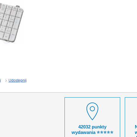
j
Udostępnij
42032 punkty
wydawania ⭐⭐⭐⭐⭐
w