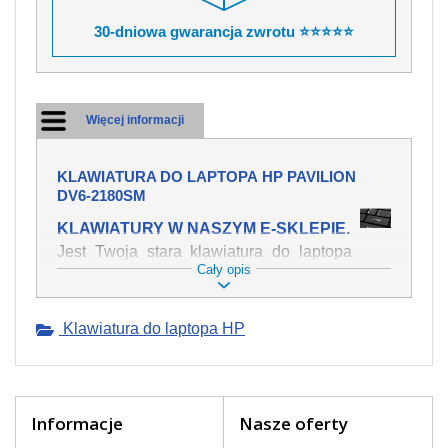
30-dniowa gwarancja zwrotu ⭐⭐⭐⭐⭐
Więcej informacji
KLAWIATURA DO LAPTOPA HP PAVILION
DV6-2180SM
KLAWIATURY W NASZYM E-SKLEPIE.
Jest Twoja stara klawiatura do laptopa
Cały opis
HP Pavilion dv6-2180sm mechanicznie
uszkodzona, polałeś ją płynem, który
spowodował iż klawisze nie wracają do
Klawiatura do laptopa HP
swojej pozycji? Kup nową klawiaturę,
która będzie pracowała jak powinna.
Oferujemy oryginalne klawiatury w
czeskiej lokalizacji od wszystkich
światowach producentów. Na naszej
Informacje
Nasze oferty
stronie internetowej ją znajdziesz za