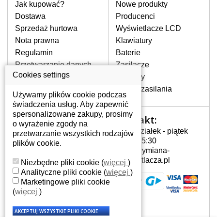
pomocy wyszukiwarki. Wystarczy znać
Jak kupować?
Nowe produkty
model laptopa. Przy każdej klawiaturze
Dostawa
Producenci
nie może brakować szczególowe zdjęcie
Sprzedaż hurtowa
Wyświetlacze LCD
do aktualnego stanu naszego magazynu.
Nota prawna
Klawiatury
Regulamin
Baterie
W JAKI SPOSÓB MOŻE SIĘ
Przetwarzanie danych
Zasilacze
PRZEJAWIAĆ USTERKA
osobowych
Cookies settings
Zawiasy
KLAWIATURY?
Gdzie nas znajdziesz
Złącza zasilania
Częstymi objawami są pomijanie liter
Używamy plików cookie podczas
czy wyświetlanie innych liter oraz
świadczenia usług. Aby zapewnić
dublowanie tych samych znaków. W
spersonalizowane zakupy, prosimy
Kontakt:
Twoje konto
przypadku podlicia klawisze nie
o wyrażenie zgody na
Poniedziałek - piątek
powrócą do pierwotnej pozycji. Albo
przetwarzanie wszystkich rodzajów
Twoje konto
7:00 - 15:30
też uszkodzenie mechaniczne, np.
plików cookie.
Dane osobowe
info@wymiana-
wyłamane klawisze.
Adresy
wyswietlacza.pl
Niezbędne pliki cookie
(
więcej
)
Historia zamówień
Analityczne pliki cookie
(
więcej
)
Marketingowe pliki cookie
JAK TO DZIAŁA?
(
więcej
)
Klawiatura składa się z kilku
warstw folii, z których przewodzą
przewodzące warstwy.