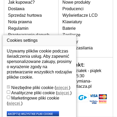
pomocy wyszukiwarki. Wystarczy znać
Jak kupować?
Nowe produkty
model laptopa. Przy każdej klawiaturze
Dostawa
Producenci
nie może brakować szczególowe zdjęcie
Sprzedaż hurtowa
Wyświetlacze LCD
do aktualnego stanu naszego magazynu.
Nota prawna
Klawiatury
Regulamin
Baterie
W JAKI SPOSÓB MOŻE SIĘ
Przetwarzanie danych
Zasilacze
PRZEJAWIAĆ USTERKA
osobowych
Cookies settings
Zawiasy
KLAWIATURY?
Gdzie nas znajdziesz
Złącza zasilania
Częstymi objawami są pomijanie liter
Używamy plików cookie podczas
czy wyświetlanie innych liter oraz
świadczenia usług. Aby zapewnić
dublowanie tych samych znaków. W
spersonalizowane zakupy, prosimy
Kontakt:
Twoje konto
przypadku podlicia klawisze nie
o wyrażenie zgody na
Poniedziałek - piątek
powrócą do pierwotnej pozycji. Albo
przetwarzanie wszystkich rodzajów
Twoje konto
7:00 - 15:30
też uszkodzenie mechaniczne, np.
plików cookie.
Dane osobowe
info@wymiana-
wyłamane klawisze.
Adresy
wyswietlacza.pl
Niezbędne pliki cookie
(
więcej
)
Historia zamówień
Analityczne pliki cookie
(
więcej
)
Marketingowe pliki cookie
JAK TO DZIAŁA?
(
więcej
)
Klawiatura składa się z kilku
warstw folii, z których przewodzą
przewodzące warstwy.