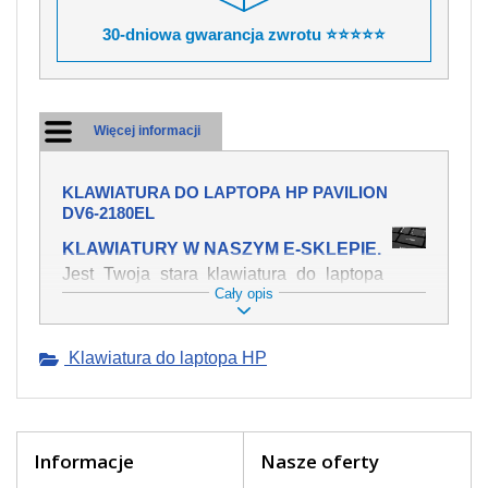
30-dniowa gwarancja zwrotu ⭐⭐⭐⭐⭐
Więcej informacji
KLAWIATURA DO LAPTOPA HP PAVILION
DV6-2180EL
KLAWIATURY W NASZYM E-SKLEPIE.
Jest Twoja stara klawiatura do laptopa
Cały opis
HP Pavilion dv6-2180el mechanicznie
uszkodzona, polałeś ją płynem, który
spowodował iż klawisze nie wracają do
Klawiatura do laptopa HP
swojej pozycji? Kup nową klawiaturę,
która będzie pracowała jak powinna.
Oferujemy oryginalne klawiatury w
czeskiej lokalizacji od wszystkich
światowach producentów. Na naszej
Informacje
Nasze oferty
stronie internetowej ją znajdziesz za