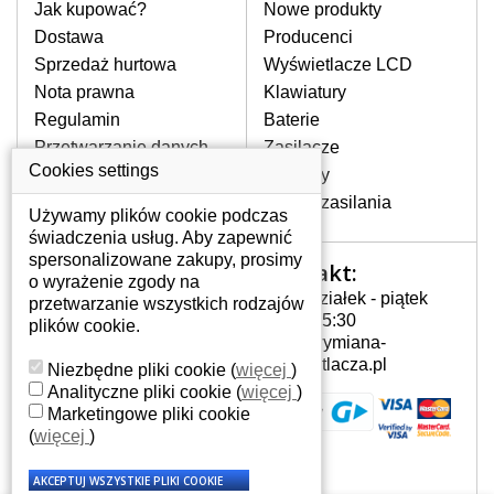
pomocy wyszukiwarki. Wystarczy znać
Jak kupować?
Nowe produkty
model laptopa. Przy każdej klawiaturze
Dostawa
Producenci
nie może brakować szczególowe zdjęcie
Sprzedaż hurtowa
Wyświetlacze LCD
do aktualnego stanu naszego magazynu.
Nota prawna
Klawiatury
Regulamin
Baterie
W JAKI SPOSÓB MOŻE SIĘ
Przetwarzanie danych
Zasilacze
PRZEJAWIAĆ USTERKA
osobowych
Cookies settings
Zawiasy
KLAWIATURY?
Gdzie nas znajdziesz
Złącza zasilania
Częstymi objawami są pomijanie liter
Używamy plików cookie podczas
czy wyświetlanie innych liter oraz
świadczenia usług. Aby zapewnić
dublowanie tych samych znaków. W
spersonalizowane zakupy, prosimy
Kontakt:
Twoje konto
przypadku podlicia klawisze nie
o wyrażenie zgody na
Poniedziałek - piątek
powrócą do pierwotnej pozycji. Albo
przetwarzanie wszystkich rodzajów
Twoje konto
7:00 - 15:30
też uszkodzenie mechaniczne, np.
plików cookie.
Dane osobowe
info@wymiana-
wyłamane klawisze.
Adresy
wyswietlacza.pl
Niezbędne pliki cookie
(
więcej
)
Historia zamówień
Analityczne pliki cookie
(
więcej
)
Marketingowe pliki cookie
JAK TO DZIAŁA?
(
więcej
)
Klawiatura składa się z kilku
warstw folii, z których przewodzą
przewodzące warstwy.