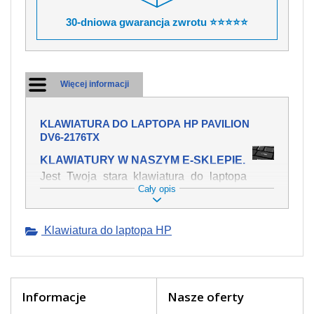
30-dniowa gwarancja zwrotu ⭐⭐⭐⭐⭐
Więcej informacji
KLAWIATURA DO LAPTOPA HP PAVILION
DV6-2176TX
KLAWIATURY W NASZYM E-SKLEPIE.
Jest Twoja stara klawiatura do laptopa
Cały opis
HP Pavilion dv6-2176tx mechanicznie
uszkodzona, polałeś ją płynem, który
spowodował iż klawisze nie wracają do
Klawiatura do laptopa HP
swojej pozycji? Kup nową klawiaturę,
która będzie pracowała jak powinna.
Oferujemy oryginalne klawiatury w
czeskiej lokalizacji od wszystkich
światowach producentów. Na naszej
Informacje
Nasze oferty
stronie internetowej ją znajdziesz za