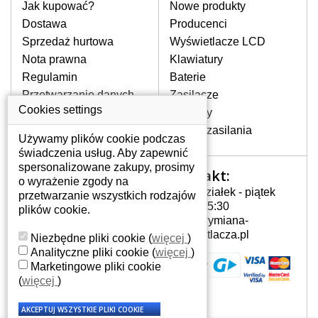
pomocy wyszukiwarki. Wystarczy znać
Jak kupować?
Nowe produkty
model laptopa. Przy każdej klawiaturze
Dostawa
Producenci
nie może brakować szczególowe zdjęcie
Sprzedaż hurtowa
Wyświetlacze LCD
do aktualnego stanu naszego magazynu.
Nota prawna
Klawiatury
Regulamin
Baterie
W JAKI SPOSÓB MOŻE SIĘ
Przetwarzanie danych
Zasilacze
PRZEJAWIAĆ USTERKA
osobowych
Cookies settings
Zawiasy
KLAWIATURY?
Gdzie nas znajdziesz
Złącza zasilania
Częstymi objawami są pomijanie liter
Używamy plików cookie podczas
czy wyświetlanie innych liter oraz
świadczenia usług. Aby zapewnić
dublowanie tych samych znaków. W
spersonalizowane zakupy, prosimy
Kontakt:
Twoje konto
przypadku podlicia klawisze nie
o wyrażenie zgody na
Poniedziałek - piątek
powrócą do pierwotnej pozycji. Albo
przetwarzanie wszystkich rodzajów
Twoje konto
7:00 - 15:30
też uszkodzenie mechaniczne, np.
plików cookie.
Dane osobowe
info@wymiana-
wyłamane klawisze.
Adresy
wyswietlacza.pl
Niezbędne pliki cookie
(
więcej
)
Historia zamówień
Analityczne pliki cookie
(
więcej
)
Marketingowe pliki cookie
JAK TO DZIAŁA?
(
więcej
)
Klawiatura składa się z kilku
warstw folii, z których przewodzą
przewodzące warstwy.