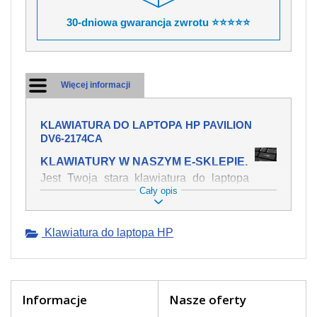
30-dniowa gwarancja zwrotu ⭐⭐⭐⭐⭐
Więcej informacji
KLAWIATURA DO LAPTOPA HP PAVILION
DV6-2174CA
KLAWIATURY W NASZYM E-SKLEPIE.
Jest Twoja stara klawiatura do laptopa
Cały opis
HP Pavilion dv6-2174ca mechanicznie
uszkodzona, polałeś ją płynem, który
spowodował iż klawisze nie wracają do
Klawiatura do laptopa HP
swojej pozycji? Kup nową klawiaturę,
która będzie pracowała jak powinna.
Oferujemy oryginalne klawiatury w
czeskiej lokalizacji od wszystkich
światowach producentów. Na naszej
Informacje
Nasze oferty
stronie internetowej ją znajdziesz za