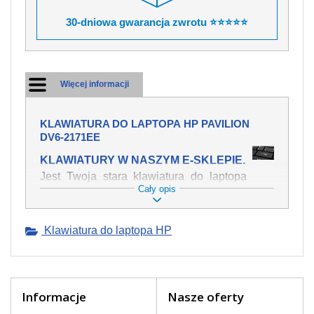
30-dniowa gwarancja zwrotu ⭐⭐⭐⭐⭐
Więcej informacji
KLAWIATURA DO LAPTOPA HP PAVILION
DV6-2171EE
KLAWIATURY W NASZYM E-SKLEPIE.
Jest Twoja stara klawiatura do laptopa
Cały opis
HP Pavilion dv6-2171ee mechanicznie
uszkodzona, polałeś ją płynem, który
spowodował iż klawisze nie wracają do
Klawiatura do laptopa HP
swojej pozycji? Kup nową klawiaturę,
która będzie pracowała jak powinna.
Oferujemy oryginalne klawiatury w
czeskiej lokalizacji od wszystkich
światowach producentów. Na naszej
Informacje
Nasze oferty
stronie internetowej ją znajdziesz za