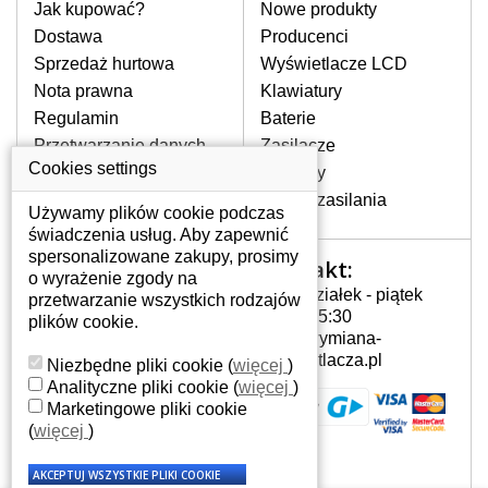
pomocy wyszukiwarki. Wystarczy znać
Jak kupować?
Nowe produkty
model laptopa. Przy każdej klawiaturze
Dostawa
Producenci
nie może brakować szczególowe zdjęcie
Sprzedaż hurtowa
Wyświetlacze LCD
do aktualnego stanu naszego magazynu.
Nota prawna
Klawiatury
Regulamin
Baterie
W JAKI SPOSÓB MOŻE SIĘ
Przetwarzanie danych
Zasilacze
PRZEJAWIAĆ USTERKA
osobowych
Cookies settings
Zawiasy
KLAWIATURY?
Gdzie nas znajdziesz
Złącza zasilania
Częstymi objawami są pomijanie liter
Używamy plików cookie podczas
czy wyświetlanie innych liter oraz
świadczenia usług. Aby zapewnić
dublowanie tych samych znaków. W
spersonalizowane zakupy, prosimy
Kontakt:
Twoje konto
przypadku podlicia klawisze nie
o wyrażenie zgody na
Poniedziałek - piątek
powrócą do pierwotnej pozycji. Albo
przetwarzanie wszystkich rodzajów
Twoje konto
7:00 - 15:30
też uszkodzenie mechaniczne, np.
plików cookie.
Dane osobowe
info@wymiana-
wyłamane klawisze.
Adresy
wyswietlacza.pl
Niezbędne pliki cookie
(
więcej
)
Historia zamówień
Analityczne pliki cookie
(
więcej
)
Marketingowe pliki cookie
JAK TO DZIAŁA?
(
więcej
)
Klawiatura składa się z kilku
warstw folii, z których przewodzą
przewodzące warstwy.