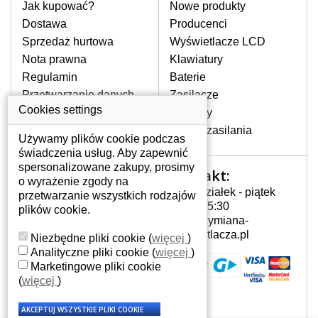
pomocy wyszukiwarki. Wystarczy znać
Jak kupować?
Nowe produkty
model laptopa. Przy każdej klawiaturze
Dostawa
Producenci
nie może brakować szczególowe zdjęcie
Sprzedaż hurtowa
Wyświetlacze LCD
do aktualnego stanu naszego magazynu.
Nota prawna
Klawiatury
Regulamin
Baterie
W JAKI SPOSÓB MOŻE SIĘ
Przetwarzanie danych
Zasilacze
PRZEJAWIAĆ USTERKA
osobowych
Cookies settings
Zawiasy
KLAWIATURY?
Gdzie nas znajdziesz
Złącza zasilania
Częstymi objawami są pomijanie liter
Używamy plików cookie podczas
czy wyświetlanie innych liter oraz
świadczenia usług. Aby zapewnić
dublowanie tych samych znaków. W
spersonalizowane zakupy, prosimy
Kontakt:
Twoje konto
przypadku podlicia klawisze nie
o wyrażenie zgody na
Poniedziałek - piątek
powrócą do pierwotnej pozycji. Albo
przetwarzanie wszystkich rodzajów
Twoje konto
7:00 - 15:30
też uszkodzenie mechaniczne, np.
plików cookie.
Dane osobowe
info@wymiana-
wyłamane klawisze.
Adresy
wyswietlacza.pl
Niezbędne pliki cookie
(
więcej
)
Historia zamówień
Analityczne pliki cookie
(
więcej
)
Marketingowe pliki cookie
JAK TO DZIAŁA?
(
więcej
)
Klawiatura składa się z kilku
warstw folii, z których przewodzą
przewodzące warstwy.