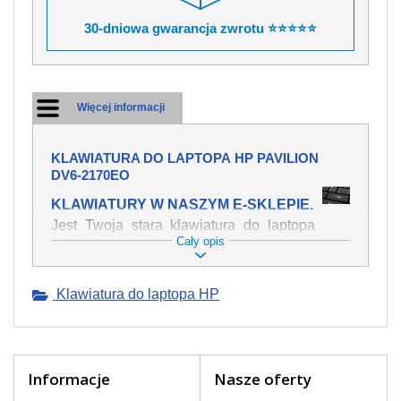
30-dniowa gwarancja zwrotu ⭐⭐⭐⭐⭐
Więcej informacji
KLAWIATURA DO LAPTOPA HP PAVILION
DV6-2170EO
KLAWIATURY W NASZYM E-SKLEPIE.
Jest Twoja stara klawiatura do laptopa
Cały opis
HP Pavilion dv6-2170eo mechanicznie
uszkodzona, polałeś ją płynem, który
spowodował iż klawisze nie wracają do
Klawiatura do laptopa HP
swojej pozycji? Kup nową klawiaturę,
która będzie pracowała jak powinna.
Oferujemy oryginalne klawiatury w
czeskiej lokalizacji od wszystkich
światowach producentów. Na naszej
Informacje
Nasze oferty
stronie internetowej ją znajdziesz za