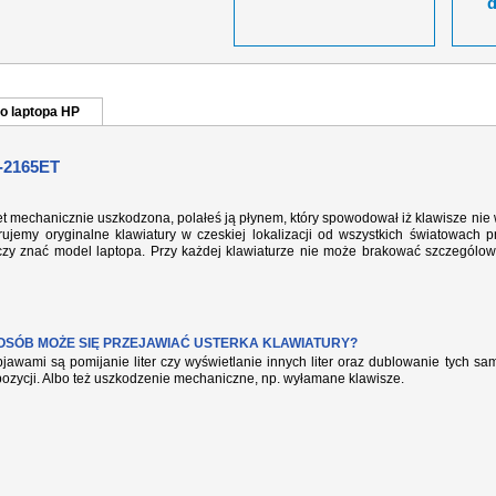
o laptopa HP
-2165ET
et mechanicznie uszkodzona, polałeś ją płynem, który spowodował iż klawisze nie
ujemy oryginalne klawiatury w czeskiej lokalizacji od wszystkich światowach p
rczy znać model laptopa. Przy każdej klawiaturze nie może brakować szczególow
POSÓB MOŻE SIĘ PRZEJAWIAĆ USTERKA KLAWIATURY?
jawami są pomijanie liter czy wyświetlanie innych liter oraz dublowanie tych s
pozycji. Albo też uszkodzenie mechaniczne, np. wyłamane klawisze.