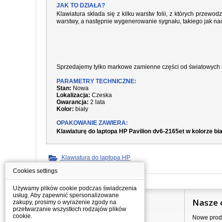
JAK TO DZIAŁA?
Klawiatura składa się z kilku warstw folii, z których prze
warstwy, a następnie wygenerowanie sygnału, takiego jak nac
Sprzedajemy tylko markowe zamienne części od światowych 
PARAMETRY TECHNICZNE:
Stan:
Nowa
Lokalizacja:
Czeska
Gwarancja:
2 lata
Kolor:
biały
OPAKOWANIE ZAWIERA:
Klawiaturę do laptopa HP Pavilion dv6-2165et w kolorze bi
Klawiatura do laptopa HP
Cookies settings
Używamy plików cookie podczas świadczenia
usług. Aby zapewnić spersonalizowane
Informacje
Nasze 
zakupy, prosimy o wyrażenie zgody na
przetwarzanie wszystkich rodzajów plików
cookie.
Jak kupować?
Nowe prod