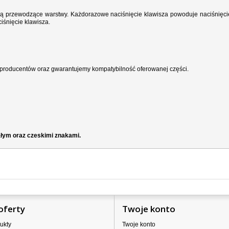
wodzą przewodzące warstwy. Każdorazowe naciśnięcie klawisza powoduje naciśnięci
iśnięcie klawisza.
producentów oraz gwarantujemy kompatybilność oferowanej części.
ałym oraz czeskimi znakami.
oferty
Twoje konto
ukty
Twoje konto