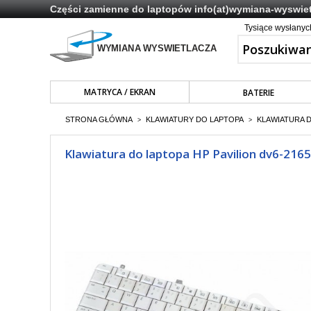
Części zamienne do laptopów
info(at)wymiana-wyswiet
Tysiące wysłany
MATRYCA / EKRAN
BATERIE
STRONA GŁÓWNA
KLAWIATURY DO LAPTOPA
KLAWIATURA 
>
>
Klawiatura do laptopa HP Pavilion dv6-2165