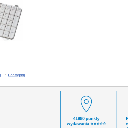
j
Udostępnij
41980 punkty
wydawania ⭐⭐⭐⭐⭐
w