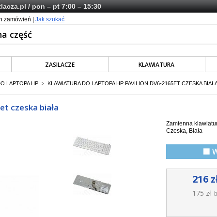
lacza.pl
/ pon – pt 7:00 – 15:30
ch zamówień |
Jak szukać
ZASILACZE
KLAWIATURA
DO LAPTOPA HP
KLAWIATURA DO LAPTOPA HP PAVILION DV6-2165ET CZESKA BIAŁ
>
et czeska biała
Zamienna klawiatur
Czeska, Biała
🟩 
216 z
175 zł
b