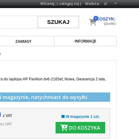
Witamy, (
zaloguj się
)
Waluta:
0
KOSZYK:
(puste)
INFORMACJE
ZAWIASY
A
a do laptopa HP Pavilion dv6-2165et, Nowa, Gwarancja 2 lata,
W magazynie,
natychmiast do wysyłki
ł
z VAT
🟩 W magazynie 1 szt.
ez VAT
DO KOSZYKA