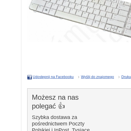
Wyślij do znajomego
Druku
Udostępnij na Facebooku
Możesz na nas
polegać 👍
Szybka dostawa za
pośrednictwem Poczty
Polskiej i InPost. Tysiące