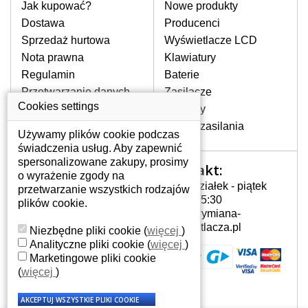
pomocy wyszukiwarki. Wystarczy znać
Jak kupować?
Nowe produkty
model laptopa. Przy każdej klawiaturze
Dostawa
Producenci
nie może brakować szczególowe zdjęcie
Sprzedaż hurtowa
Wyświetlacze LCD
do aktualnego stanu naszego magazynu.
Nota prawna
Klawiatury
Regulamin
Baterie
W JAKI SPOSÓB MOŻE SIĘ
Przetwarzanie danych
Zasilacze
PRZEJAWIAĆ USTERKA
osobowych
Cookies settings
Zawiasy
KLAWIATURY?
Gdzie nas znajdziesz
Złącza zasilania
Częstymi objawami są pomijanie liter
Używamy plików cookie podczas
czy wyświetlanie innych liter oraz
świadczenia usług. Aby zapewnić
dublowanie tych samych znaków. W
spersonalizowane zakupy, prosimy
Kontakt:
Twoje konto
przypadku podlicia klawisze nie
o wyrażenie zgody na
Poniedziałek - piątek
powrócą do pierwotnej pozycji. Albo
przetwarzanie wszystkich rodzajów
Twoje konto
7:00 - 15:30
też uszkodzenie mechaniczne, np.
plików cookie.
Dane osobowe
info@wymiana-
wyłamane klawisze.
Adresy
wyswietlacza.pl
Niezbędne pliki cookie
(
więcej
)
Historia zamówień
Analityczne pliki cookie
(
więcej
)
Marketingowe pliki cookie
JAK TO DZIAŁA?
(
więcej
)
Klawiatura składa się z kilku
warstw folii, z których przewodzą
przewodzące warstwy.