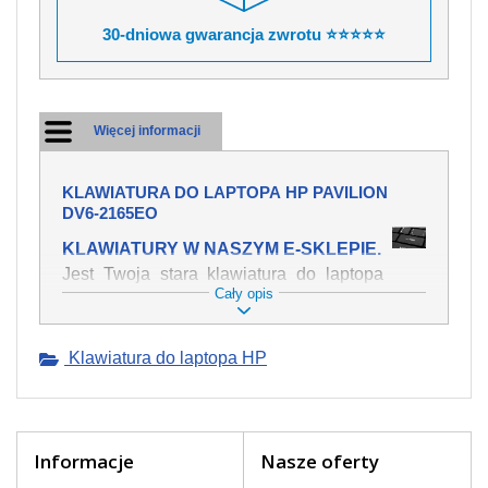
30-dniowa gwarancja zwrotu ⭐⭐⭐⭐⭐
Więcej informacji
KLAWIATURA DO LAPTOPA HP PAVILION
DV6-2165EO
KLAWIATURY W NASZYM E-SKLEPIE.
Jest Twoja stara klawiatura do laptopa
Cały opis
HP Pavilion dv6-2165eo mechanicznie
uszkodzona, polałeś ją płynem, który
spowodował iż klawisze nie wracają do
Klawiatura do laptopa HP
swojej pozycji? Kup nową klawiaturę,
która będzie pracowała jak powinna.
Oferujemy oryginalne klawiatury w
czeskiej lokalizacji od wszystkich
światowach producentów. Na naszej
Informacje
Nasze oferty
stronie internetowej ją znajdziesz za