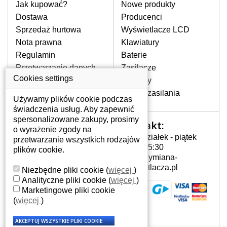
pomocy wyszukiwarki. Wystarczy znać
Jak kupować?
Nowe produkty
model laptopa. Przy każdej klawiaturze
Dostawa
Producenci
nie może brakować szczególowe zdjęcie
Sprzedaż hurtowa
Wyświetlacze LCD
do aktualnego stanu naszego magazynu.
Nota prawna
Klawiatury
Regulamin
Baterie
W JAKI SPOSÓB MOŻE SIĘ
Przetwarzanie danych
Zasilacze
PRZEJAWIAĆ USTERKA
osobowych
Cookies settings
Zawiasy
KLAWIATURY?
Gdzie nas znajdziesz
Złącza zasilania
Częstymi objawami są pomijanie liter
Używamy plików cookie podczas
czy wyświetlanie innych liter oraz
świadczenia usług. Aby zapewnić
dublowanie tych samych znaków. W
spersonalizowane zakupy, prosimy
Kontakt:
Twoje konto
przypadku podlicia klawisze nie
o wyrażenie zgody na
Poniedziałek - piątek
powrócą do pierwotnej pozycji. Albo
przetwarzanie wszystkich rodzajów
Twoje konto
7:00 - 15:30
też uszkodzenie mechaniczne, np.
plików cookie.
Dane osobowe
info@wymiana-
wyłamane klawisze.
Adresy
wyswietlacza.pl
Niezbędne pliki cookie
(
więcej
)
Historia zamówień
Analityczne pliki cookie
(
więcej
)
Marketingowe pliki cookie
JAK TO DZIAŁA?
(
więcej
)
Klawiatura składa się z kilku
warstw folii, z których przewodzą
przewodzące warstwy.