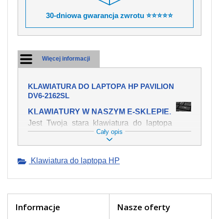
30-dniowa gwarancja zwrotu ⭐⭐⭐⭐⭐
Więcej informacji
KLAWIATURA DO LAPTOPA HP PAVILION
DV6-2162SL
KLAWIATURY W NASZYM E-SKLEPIE.
Jest Twoja stara klawiatura do laptopa
Cały opis
HP Pavilion dv6-2162sl mechanicznie
uszkodzona, polałeś ją płynem, który
spowodował iż klawisze nie wracają do
Klawiatura do laptopa HP
swojej pozycji? Kup nową klawiaturę,
która będzie pracowała jak powinna.
Oferujemy oryginalne klawiatury w
czeskiej lokalizacji od wszystkich
światowach producentów. Na naszej
Informacje
Nasze oferty
stronie internetowej ją znajdziesz za