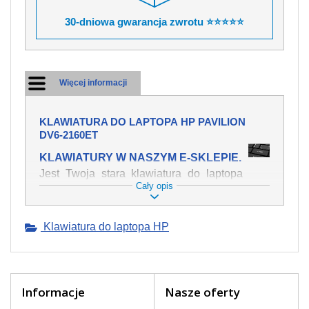
30-dniowa gwarancja zwrotu ⭐⭐⭐⭐⭐
Więcej informacji
KLAWIATURA DO LAPTOPA HP PAVILION
DV6-2160ET
KLAWIATURY W NASZYM E-SKLEPIE.
Jest Twoja stara klawiatura do laptopa
Cały opis
HP Pavilion dv6-2160et mechanicznie
uszkodzona, polałeś ją płynem, który
spowodował iż klawisze nie wracają do
Klawiatura do laptopa HP
swojej pozycji? Kup nową klawiaturę,
która będzie pracowała jak powinna.
Oferujemy oryginalne klawiatury w
czeskiej lokalizacji od wszystkich
światowach producentów. Na naszej
Informacje
Nasze oferty
stronie internetowej ją znajdziesz za