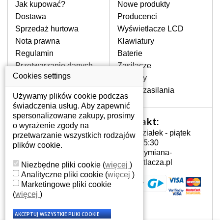
pomocy wyszukiwarki. Wystarczy znać
Jak kupować?
Nowe produkty
model laptopa. Przy każdej klawiaturze
Dostawa
Producenci
nie może brakować szczególowe zdjęcie
Sprzedaż hurtowa
Wyświetlacze LCD
do aktualnego stanu naszego magazynu.
Nota prawna
Klawiatury
Regulamin
Baterie
W JAKI SPOSÓB MOŻE SIĘ
Przetwarzanie danych
Zasilacze
PRZEJAWIAĆ USTERKA
osobowych
Cookies settings
Zawiasy
KLAWIATURY?
Gdzie nas znajdziesz
Złącza zasilania
Częstymi objawami są pomijanie liter
Używamy plików cookie podczas
czy wyświetlanie innych liter oraz
świadczenia usług. Aby zapewnić
dublowanie tych samych znaków. W
spersonalizowane zakupy, prosimy
Kontakt:
Twoje konto
przypadku podlicia klawisze nie
o wyrażenie zgody na
Poniedziałek - piątek
powrócą do pierwotnej pozycji. Albo
przetwarzanie wszystkich rodzajów
Twoje konto
7:00 - 15:30
też uszkodzenie mechaniczne, np.
plików cookie.
Dane osobowe
info@wymiana-
wyłamane klawisze.
Adresy
wyswietlacza.pl
Niezbędne pliki cookie
(
więcej
)
Historia zamówień
Analityczne pliki cookie
(
więcej
)
Marketingowe pliki cookie
JAK TO DZIAŁA?
(
więcej
)
Klawiatura składa się z kilku
warstw folii, z których przewodzą
przewodzące warstwy.