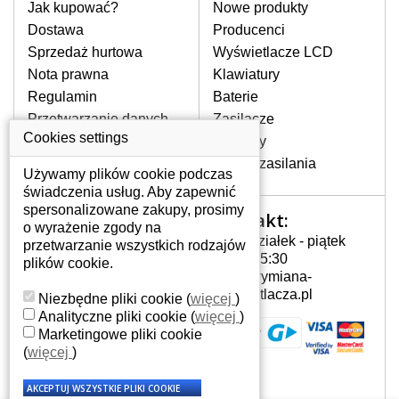
pomocy wyszukiwarki. Wystarczy znać
Jak kupować?
Nowe produkty
model laptopa. Przy każdej klawiaturze
Dostawa
Producenci
nie może brakować szczególowe zdjęcie
Sprzedaż hurtowa
Wyświetlacze LCD
do aktualnego stanu naszego magazynu.
Nota prawna
Klawiatury
Regulamin
Baterie
W JAKI SPOSÓB MOŻE SIĘ
Przetwarzanie danych
Zasilacze
PRZEJAWIAĆ USTERKA
osobowych
Cookies settings
Zawiasy
KLAWIATURY?
Gdzie nas znajdziesz
Złącza zasilania
Częstymi objawami są pomijanie liter
Używamy plików cookie podczas
czy wyświetlanie innych liter oraz
świadczenia usług. Aby zapewnić
dublowanie tych samych znaków. W
spersonalizowane zakupy, prosimy
Kontakt:
Twoje konto
przypadku podlicia klawisze nie
o wyrażenie zgody na
Poniedziałek - piątek
powrócą do pierwotnej pozycji. Albo
przetwarzanie wszystkich rodzajów
Twoje konto
7:00 - 15:30
też uszkodzenie mechaniczne, np.
plików cookie.
Dane osobowe
info@wymiana-
wyłamane klawisze.
Adresy
wyswietlacza.pl
Niezbędne pliki cookie
(
więcej
)
Historia zamówień
Analityczne pliki cookie
(
więcej
)
Marketingowe pliki cookie
JAK TO DZIAŁA?
(
więcej
)
Klawiatura składa się z kilku
warstw folii, z których przewodzą
przewodzące warstwy.