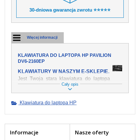
30-dniowa gwarancja zwrotu ⭐⭐⭐⭐⭐
Więcej informacji
KLAWIATURA DO LAPTOPA HP PAVILION
DV6-2160EP
KLAWIATURY W NASZYM E-SKLEPIE.
Jest Twoja stara klawiatura do laptopa
Cały opis
HP Pavilion dv6-2160ep mechanicznie
uszkodzona, polałeś ją płynem, który
spowodował iż klawisze nie wracają do
Klawiatura do laptopa HP
swojej pozycji? Kup nową klawiaturę,
która będzie pracowała jak powinna.
Oferujemy oryginalne klawiatury w
czeskiej lokalizacji od wszystkich
światowach producentów. Na naszej
Informacje
Nasze oferty
stronie internetowej ją znajdziesz za