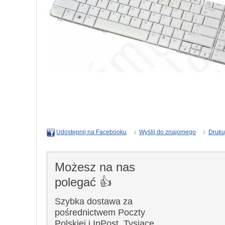
Wyślij do znajomego
Druku
Udostępnij na Facebooku
Możesz na nas
polegać 👍
Szybka dostawa za
pośrednictwem Poczty
Polskiej i InPost. Tysiące