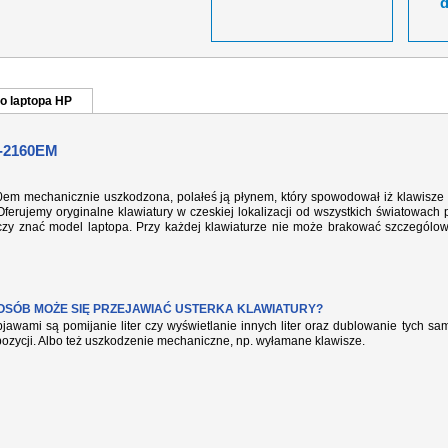
o laptopa HP
-2160EM
60em mechanicznie uszkodzona, polałeś ją płynem, który spowodował iż klawisze 
ferujemy oryginalne klawiatury w czeskiej lokalizacji od wszystkich światowach 
rczy znać model laptopa. Przy każdej klawiaturze nie może brakować szczególow
POSÓB MOŻE SIĘ PRZEJAWIAĆ USTERKA KLAWIATURY?
jawami są pomijanie liter czy wyświetlanie innych liter oraz dublowanie tych s
pozycji. Albo też uszkodzenie mechaniczne, np. wyłamane klawisze.