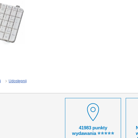
j
Udostępnij
41983 punkty
wydawania ⭐⭐⭐⭐⭐
w