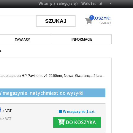
Witamy, (
zaloguj się
)
Waluta:
0
KOSZYK:
(puste)
INFORMACJE
ZAWIASY
A
a do laptopa HP Pavilion dv6-2160em, Nowa, Gwarancja 2 lata,
W magazynie,
natychmiast do wysyłki
ł
z VAT
🟩 W magazynie 1 szt.
ez VAT
DO KOSZYKA