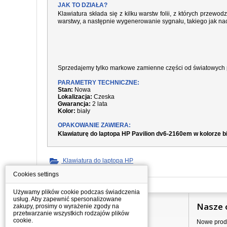
JAK TO DZIAŁA?
Klawiatura składa się z kilku warstw folii, z których prze
warstwy, a następnie wygenerowanie sygnału, takiego jak nac
Sprzedajemy tylko markowe zamienne części od światowych 
PARAMETRY TECHNICZNE:
Stan:
Nowa
Lokalizacja:
Czeska
Gwarancja:
2 lata
Kolor:
biały
OPAKOWANIE ZAWIERA:
Klawiaturę do laptopa HP Pavilion dv6-2160em w kolorze b
Klawiatura do laptopa HP
Cookies settings
Używamy plików cookie podczas świadczenia
usług. Aby zapewnić spersonalizowane
Informacje
Nasze 
zakupy, prosimy o wyrażenie zgody na
przetwarzanie wszystkich rodzajów plików
cookie.
Jak kupować?
Nowe prod