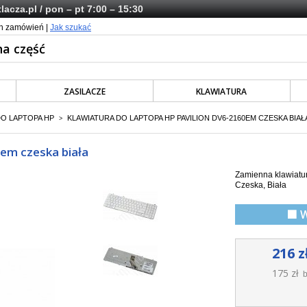
lacza.pl
/ pon – pt 7:00 – 15:30
ch zamówień |
Jak szukać
ZASILACZE
KLAWIATURA
DO LAPTOPA HP
KLAWIATURA DO LAPTOPA HP PAVILION DV6-2160EM CZESKA BIAŁ
>
0em czeska biała
Zamienna klawiatur
Czeska, Biała
🟩 
216 z
175 zł
b