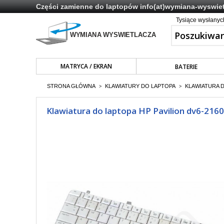
Części zamienne do laptopów
info(at)wymiana-wyswiet
Tysiące wysłany
MATRYCA / EKRAN
BATERIE
STRONA GŁÓWNA
KLAWIATURY DO LAPTOPA
KLAWIATURA 
>
>
Klawiatura do laptopa HP Pavilion dv6-216