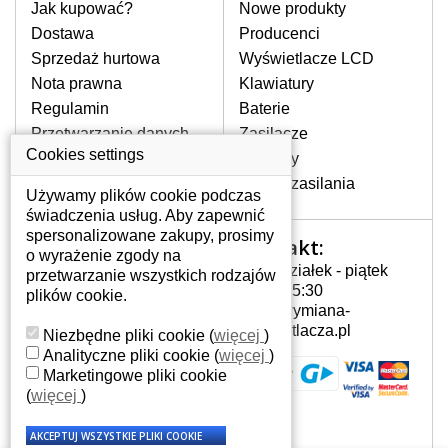
pomocy wyszukiwarki. Wystarczy znać
Jak kupować?
Nowe produkty
model laptopa. Przy każdej klawiaturze
Dostawa
Producenci
nie może brakować szczególowe zdjęcie
Sprzedaż hurtowa
Wyświetlacze LCD
do aktualnego stanu naszego magazynu.
Nota prawna
Klawiatury
Regulamin
Baterie
W JAKI SPOSÓB MOŻE SIĘ
Przetwarzanie danych
Zasilacze
PRZEJAWIAĆ USTERKA
osobowych
Cookies settings
Zawiasy
KLAWIATURY?
Gdzie nas znajdziesz
Złącza zasilania
Częstymi objawami są pomijanie liter
Używamy plików cookie podczas
czy wyświetlanie innych liter oraz
świadczenia usług. Aby zapewnić
dublowanie tych samych znaków. W
spersonalizowane zakupy, prosimy
Kontakt:
Twoje konto
przypadku podlicia klawisze nie
o wyrażenie zgody na
Poniedziałek - piątek
powrócą do pierwotnej pozycji. Albo
przetwarzanie wszystkich rodzajów
Twoje konto
7:00 - 15:30
też uszkodzenie mechaniczne, np.
plików cookie.
Dane osobowe
info@wymiana-
wyłamane klawisze.
Adresy
wyswietlacza.pl
Niezbędne pliki cookie
(
więcej
)
Historia zamówień
Analityczne pliki cookie
(
więcej
)
Marketingowe pliki cookie
JAK TO DZIAŁA?
(
więcej
)
Klawiatura składa się z kilku
warstw folii, z których przewodzą
przewodzące warstwy.