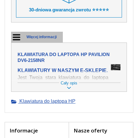
30-dniowa gwarancja zwrotu ⭐⭐⭐⭐⭐
Więcej informacji
KLAWIATURA DO LAPTOPA HP PAVILION
DV6-2158NR
KLAWIATURY W NASZYM E-SKLEPIE.
Jest Twoja stara klawiatura do laptopa
Cały opis
HP Pavilion dv6-2158nr mechanicznie
uszkodzona, polałeś ją płynem, który
spowodował iż klawisze nie wracają do
Klawiatura do laptopa HP
swojej pozycji? Kup nową klawiaturę,
która będzie pracowała jak powinna.
Oferujemy oryginalne klawiatury w
czeskiej lokalizacji od wszystkich
światowach producentów. Na naszej
Informacje
Nasze oferty
stronie internetowej ją znajdziesz za