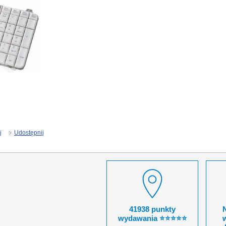
j
Udostępnij
41938 punkty
wydawania ⭐⭐⭐⭐⭐
w