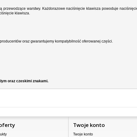
wodzą przewodzące warstwy. Każdorazowe naciśnięcie klawisza powoduje naciśnięci
iśnięcie klawisza.
producentów oraz gwarantujemy kompatybilność oferowanej części.
ałym oraz czeskimi znakami.
oferty
Twoje konto
ukty
Twoje konto