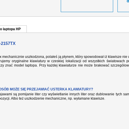
o laptopa HP
-2157TX
tx mechanicznie uszkodzona, polałeś ją płynem, który spowodował iż klawisze nie
ujemy oryginalne klawiatury w czeskiej lokalizacji od wszystkich światowach p
rczy znać model laptopa. Przy każdej klawiaturze nie może brakować szczególow
POSÓB MOŻE SIĘ PRZEJAWIAĆ USTERKA KLAWIATURY?
jawami są pomijanie liter czy wyświetlanie innych liter oraz dublowanie tych s
pozycji. Albo też uszkodzenie mechaniczne, np. wyłamane klawisze.