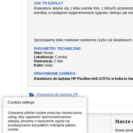
JAK TO DZIAŁA?
Klawiatura składa się z kilku warstw folii, z których prze
warstwy, a następnie wygenerowanie sygnału, takiego jak nac
Sprzedajemy tylko markowe zamienne części od światowych 
PARAMETRY TECHNICZNE:
Stan:
Nowa
Lokalizacja:
Czeska
Gwarancja:
2 lata
Kolor:
biały
OPAKOWANIE ZAWIERA:
Klawiaturę do laptopa HP Pavilion dv6-2157tx w kolorze bi
Klawiatura do laptopa HP
Cookies settings
Używamy plików cookie podczas świadczenia
usług. Aby zapewnić spersonalizowane
Informacje
Nasze 
zakupy, prosimy o wyrażenie zgody na
przetwarzanie wszystkich rodzajów plików
cookie.
Jak kupować?
Nowe prod