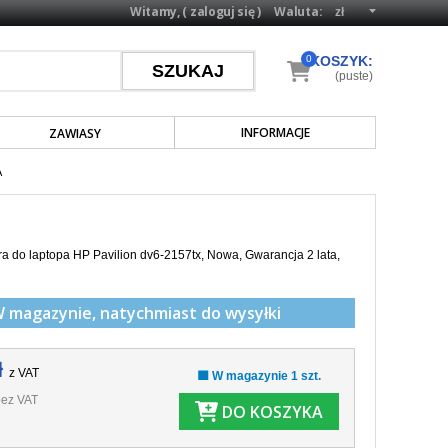
Witamy, (
zaloguj się
)
Waluta:
0
KOSZYK:
(puste)
INFORMACJE
ZAWIASY
A
a do laptopa HP Pavilion dv6-2157tx, Nowa, Gwarancja 2 lata,
W magazynie,
natychmiast do wysyłki
ł
z VAT
🟩 W magazynie 1 szt.
ez VAT
DO KOSZYKA