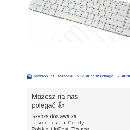
Wyślij do znajomego
Druku
Udostępnij na Facebooku
Możesz na nas
polegać 👍
Szybka dostawa za
pośrednictwem Poczty
Polskiej i InPost. Tysiące