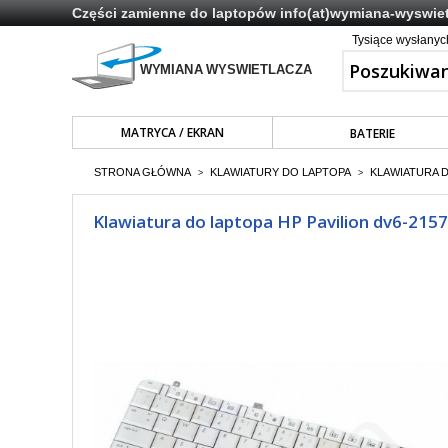
Części zamienne do laptopów
info(at)wymiana-wyswiet
Tysiące wysłany
MATRYCA / EKRAN
BATERIE
STRONA GŁÓWNA
KLAWIATURY DO LAPTOPA
KLAWIATURA 
>
>
Klawiatura do laptopa HP Pavilion dv6-2157