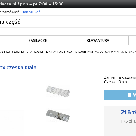
lacza.pl
/ pon – pt 7:00 – 15:30
ch zamówień |
Jak szukać
ZASILACZE
KLAWIATURA
DO LAPTOPA HP
KLAWIATURA DO LAPTOPA HP PAVILION DV6-2157TX CZESKA BIAŁ
>
tx czeska biała
Zamienna klawiatur
Czeska, Biała
🟩 
216 z
175 zł
b