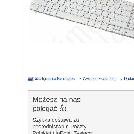
Wyślij do znajomego
Druku
Udostępnij na Facebooku
Możesz na nas
polegać 👍
Szybka dostawa za
pośrednictwem Poczty
Polskiej i InPost. Tysiące