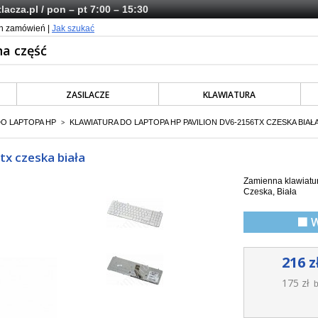
lacza.pl
/ pon – pt 7:00 – 15:30
ch zamówień |
Jak szukać
ZASILACZE
KLAWIATURA
DO LAPTOPA HP
KLAWIATURA DO LAPTOPA HP PAVILION DV6-2156TX CZESKA BIAŁ
>
tx czeska biała
Zamienna klawiatur
Czeska, Biała
🟩 
216 z
175 zł
b