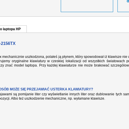
o laptopa HP
-2156TX
tx mechanicznie uszkodzona, polałeś ją płynem, który spowodował iż klawisze nie
ujemy oryginalne klawiatury w czeskiej lokalizacji od wszystkich światowach p
rczy znać model laptopa. Przy każdej klawiaturze nie może brakować szczególow
POSÓB MOŻE SIĘ PRZEJAWIAĆ USTERKA KLAWIATURY?
jawami są pomijanie liter czy wyświetlanie innych liter oraz dublowanie tych s
pozycji. Albo też uszkodzenie mechaniczne, np. wyłamane klawisze.