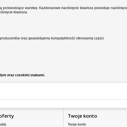
wodzą przewodzące warstwy. Każdorazowe naciśnięcie klawisza powoduje naciśnięci
iśnięcie klawisza.
producentów oraz gwarantujemy kompatybilność oferowanej części.
ałym oraz czeskimi znakami.
oferty
Twoje konto
ukty
Twoje konto