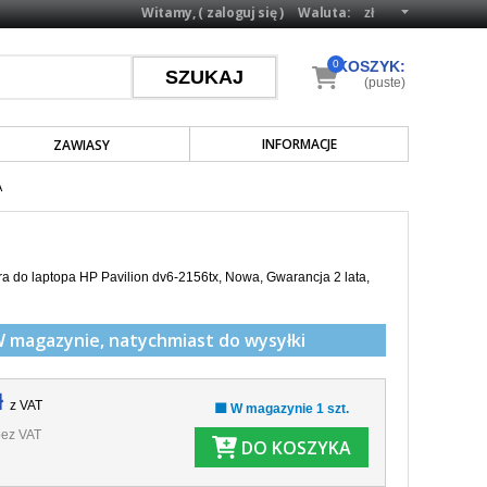
Witamy, (
zaloguj się
)
Waluta:
0
KOSZYK:
(puste)
INFORMACJE
ZAWIASY
A
a do laptopa HP Pavilion dv6-2156tx, Nowa, Gwarancja 2 lata,
W magazynie,
natychmiast do wysyłki
ł
z VAT
🟩 W magazynie 1 szt.
ez VAT
DO KOSZYKA