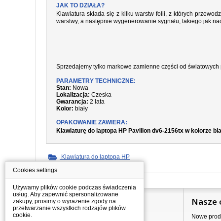
JAK TO DZIAŁA?
Klawiatura składa się z kilku warstw folii, z których prze
warstwy, a następnie wygenerowanie sygnału, takiego jak nac
Sprzedajemy tylko markowe zamienne części od światowych 
PARAMETRY TECHNICZNE:
Stan:
Nowa
Lokalizacja:
Czeska
Gwarancja:
2 lata
Kolor:
biały
OPAKOWANIE ZAWIERA:
Klawiaturę do laptopa HP Pavilion dv6-2156tx w kolorze bi
Klawiatura do laptopa HP
Cookies settings
Używamy plików cookie podczas świadczenia
usług. Aby zapewnić spersonalizowane
Informacje
Nasze 
zakupy, prosimy o wyrażenie zgody na
przetwarzanie wszystkich rodzajów plików
cookie.
Jak kupować?
Nowe prod