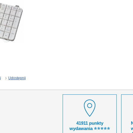
j
Udostępnij
41911 punkty
wydawania ⭐⭐⭐⭐⭐
w