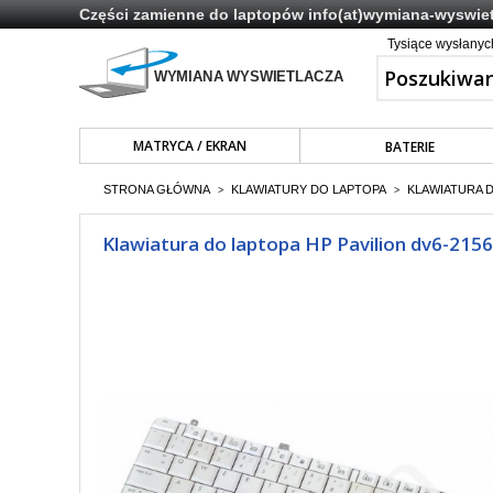
Części zamienne do laptopów
info(at)wymiana-wyswiet
Tysiące wysłany
MATRYCA / EKRAN
BATERIE
STRONA GŁÓWNA
KLAWIATURY DO LAPTOPA
KLAWIATURA 
>
>
Klawiatura do laptopa HP Pavilion dv6-2156