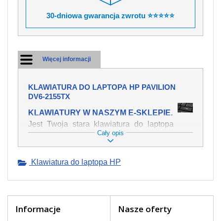
30-dniowa gwarancja zwrotu ⭐⭐⭐⭐⭐
Więcej informacji
KLAWIATURA DO LAPTOPA HP PAVILION
DV6-2155TX
KLAWIATURY W NASZYM E-SKLEPIE.
Jest Twoja stara klawiatura do laptopa
Cały opis
HP Pavilion dv6-2155tx mechanicznie
uszkodzona, polałeś ją płynem, który
spowodował iż klawisze nie wracają do
Klawiatura do laptopa HP
swojej pozycji? Kup nową klawiaturę,
która będzie pracowała jak powinna.
Oferujemy oryginalne klawiatury w
czeskiej lokalizacji od wszystkich
światowach producentów. Na naszej
Informacje
Nasze oferty
stronie internetowej ją znajdziesz za