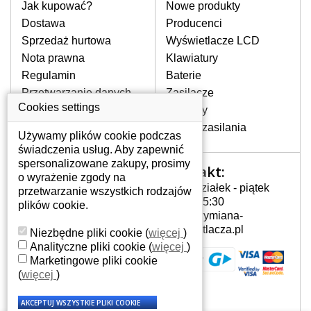
pomocy wyszukiwarki. Wystarczy znać
Jak kupować?
Nowe produkty
model laptopa. Przy każdej klawiaturze
Dostawa
Producenci
nie może brakować szczególowe zdjęcie
Sprzedaż hurtowa
Wyświetlacze LCD
do aktualnego stanu naszego magazynu.
Nota prawna
Klawiatury
Regulamin
Baterie
W JAKI SPOSÓB MOŻE SIĘ
Przetwarzanie danych
Zasilacze
PRZEJAWIAĆ USTERKA
osobowych
Cookies settings
Zawiasy
KLAWIATURY?
Gdzie nas znajdziesz
Złącza zasilania
Częstymi objawami są pomijanie liter
Używamy plików cookie podczas
czy wyświetlanie innych liter oraz
świadczenia usług. Aby zapewnić
dublowanie tych samych znaków. W
spersonalizowane zakupy, prosimy
Kontakt:
Twoje konto
przypadku podlicia klawisze nie
o wyrażenie zgody na
Poniedziałek - piątek
powrócą do pierwotnej pozycji. Albo
przetwarzanie wszystkich rodzajów
Twoje konto
7:00 - 15:30
też uszkodzenie mechaniczne, np.
plików cookie.
Dane osobowe
info@wymiana-
wyłamane klawisze.
Adresy
wyswietlacza.pl
Niezbędne pliki cookie
(
więcej
)
Historia zamówień
Analityczne pliki cookie
(
więcej
)
Marketingowe pliki cookie
JAK TO DZIAŁA?
(
więcej
)
Klawiatura składa się z kilku
warstw folii, z których przewodzą
przewodzące warstwy.