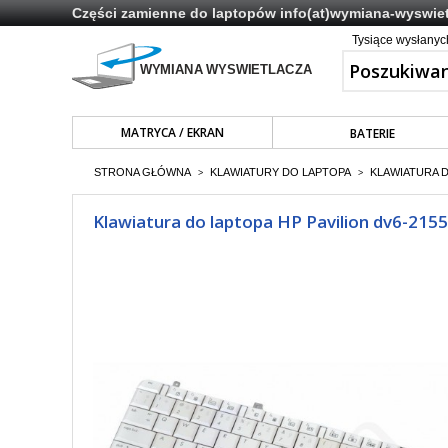
Części zamienne do laptopów
info(at)wymiana-wyswiet
Tysiące wysłany
MATRYCA / EKRAN
BATERIE
STRONA GŁÓWNA
KLAWIATURY DO LAPTOPA
KLAWIATURA 
>
>
Klawiatura do laptopa HP Pavilion dv6-2155