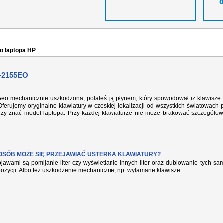
o laptopa HP
-2155EO
55eo mechanicznie uszkodzona, polałeś ją płynem, który spowodował iż klawisze 
ferujemy oryginalne klawiatury w czeskiej lokalizacji od wszystkich światowach 
rczy znać model laptopa. Przy każdej klawiaturze nie może brakować szczególow
POSÓB MOŻE SIĘ PRZEJAWIAĆ USTERKA KLAWIATURY?
jawami są pomijanie liter czy wyświetlanie innych liter oraz dublowanie tych s
pozycji. Albo też uszkodzenie mechaniczne, np. wyłamane klawisze.