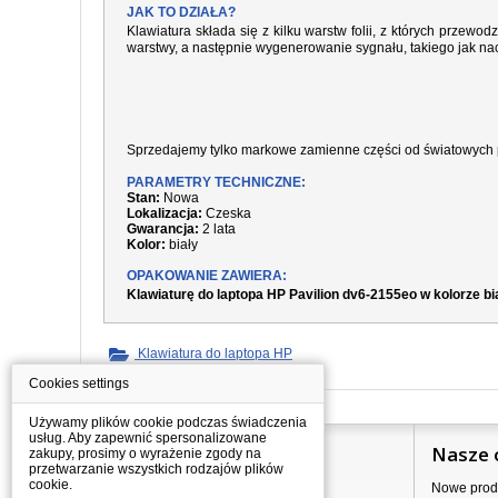
JAK TO DZIAŁA?
Klawiatura składa się z kilku warstw folii, z których prze
warstwy, a następnie wygenerowanie sygnału, takiego jak nac
Sprzedajemy tylko markowe zamienne części od światowych 
PARAMETRY TECHNICZNE:
Stan:
Nowa
Lokalizacja:
Czeska
Gwarancja:
2 lata
Kolor:
biały
OPAKOWANIE ZAWIERA:
Klawiaturę do laptopa HP Pavilion dv6-2155eo w kolorze b
Klawiatura do laptopa HP
Cookies settings
Używamy plików cookie podczas świadczenia
usług. Aby zapewnić spersonalizowane
Informacje
Nasze 
zakupy, prosimy o wyrażenie zgody na
przetwarzanie wszystkich rodzajów plików
cookie.
Jak kupować?
Nowe prod