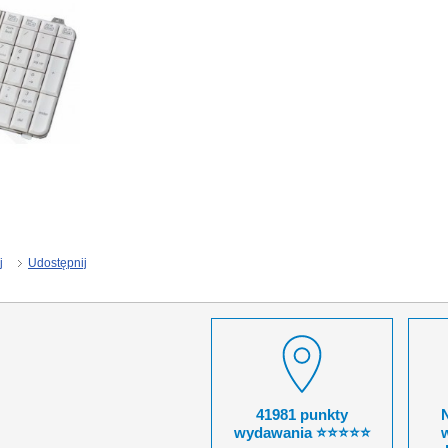
j
Udostępnij
41981 punkty
wydawania ⭐⭐⭐⭐⭐
w