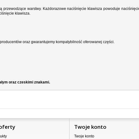
wodzą przewodzące warstwy. Każdorazowe naciśnięcie klawisza powoduje naciśnięci
iśnięcie klawisza.
producentów oraz gwarantujemy kompatybilność oferowanej części.
iałym oraz czeskimi znakami.
oferty
Twoje konto
ukty
Twoje konto