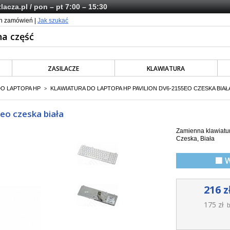
lacza.pl
/ pon – pt 7:00 – 15:30
ch zamówień |
Jak szukać
ZASILACZE
KLAWIATURA
DO LAPTOPA HP
KLAWIATURA DO LAPTOPA HP PAVILION DV6-2155EO CZESKA BIAŁ
>
eo czeska biała
Zamienna klawiatur
Czeska, Biała
🟩 
216 z
175 zł
b