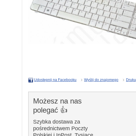
Wyślij do znajomego
Druku
Udostępnij na Facebooku
Możesz na nas
polegać 👍
Szybka dostawa za
pośrednictwem Poczty
Polskiej i InPost. Tysiące