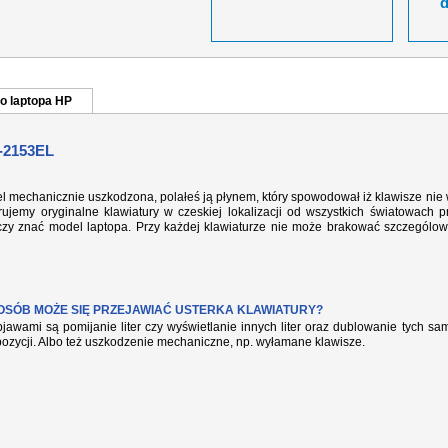
o laptopa HP
-2153EL
el mechanicznie uszkodzona, polałeś ją płynem, który spowodował iż klawisze nie
ujemy oryginalne klawiatury w czeskiej lokalizacji od wszystkich światowach p
rczy znać model laptopa. Przy każdej klawiaturze nie może brakować szczególow
POSÓB MOŻE SIĘ PRZEJAWIAĆ USTERKA KLAWIATURY?
jawami są pomijanie liter czy wyświetlanie innych liter oraz dublowanie tych s
pozycji. Albo też uszkodzenie mechaniczne, np. wyłamane klawisze.