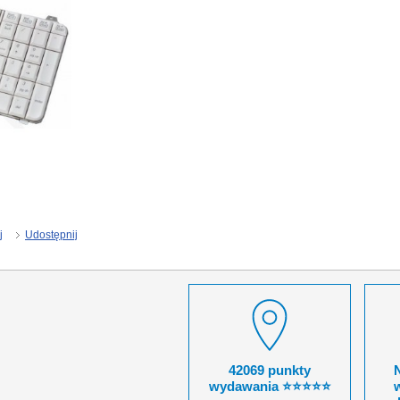
j
Udostępnij
42069 punkty
wydawania ⭐⭐⭐⭐⭐
w