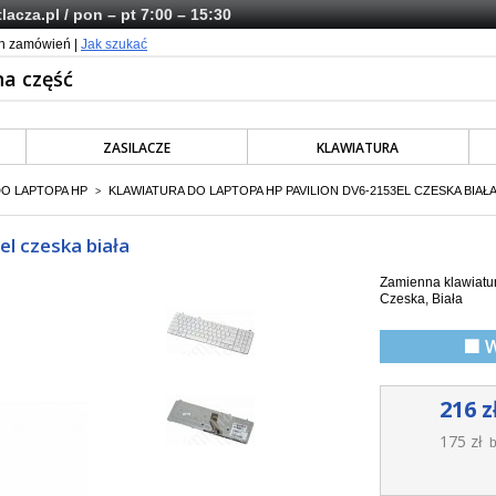
lacza.pl
/ pon – pt 7:00 – 15:30
ch zamówień |
Jak szukać
ZASILACZE
KLAWIATURA
DO LAPTOPA HP
KLAWIATURA DO LAPTOPA HP PAVILION DV6-2153EL CZESKA BIAŁ
>
el czeska biała
Zamienna klawiatur
Czeska, Biała
🟩 
216 z
175 zł
b