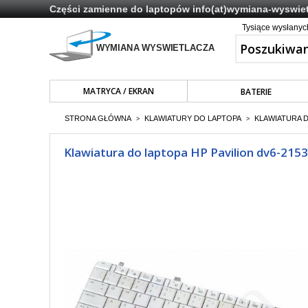
Części zamienne do laptopów
info(at)wymiana-wyswiet
Tysiące wysłany
MATRYCA / EKRAN
BATERIE
STRONA GŁÓWNA
KLAWIATURY DO LAPTOPA
KLAWIATURA 
>
>
Klawiatura do laptopa HP Pavilion dv6-2153