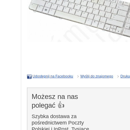
Wyślij do znajomego
Druku
Udostępnij na Facebooku
Możesz na nas
polegać 👍
Szybka dostawa za
pośrednictwem Poczty
Polskiej i InPost. Tysiące