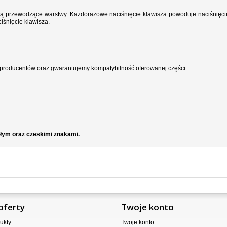
wodzą przewodzące warstwy. Każdorazowe naciśnięcie klawisza powoduje naciśnięci
iśnięcie klawisza.
producentów oraz gwarantujemy kompatybilność oferowanej części.
ałym oraz czeskimi znakami.
oferty
Twoje konto
ukty
Twoje konto