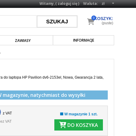
Witamy, (
zaloguj się
)
Waluta:
0
KOSZYK:
(puste)
INFORMACJE
ZAWIASY
A
a do laptopa HP Pavilion dv6-2153el, Nowa, Gwarancja 2 lata,
W magazynie,
natychmiast do wysyłki
ł
z VAT
🟩 W magazynie 1 szt.
ez VAT
DO KOSZYKA