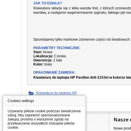
JAK TO DZIAŁA?
Klawiatura składa się z kilku warstw folii, z których prze
warstwy, a następnie wygenerowanie sygnału, takiego jak nac
Sprzedajemy tylko markowe zamienne części od światowych 
PARAMETRY TECHNICZNE:
Stan:
Nowa
Lokalizacja:
Czeska
Gwarancja:
2 lata
Kolor:
biały
OPAKOWANIE ZAWIERA:
Klawiaturę do laptopa HP Pavilion dv6-2153el w kolorze bi
Klawiatura do laptopa HP
Cookies settings
Używamy plików cookie podczas świadczenia
usług. Aby zapewnić spersonalizowane
Informacje
Nasze 
zakupy, prosimy o wyrażenie zgody na
przetwarzanie wszystkich rodzajów plików
cookie.
Jak kupować?
Nowe prod