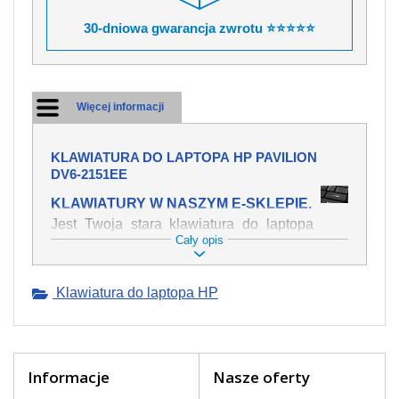
30-dniowa gwarancja zwrotu ⭐⭐⭐⭐⭐
Więcej informacji
KLAWIATURA DO LAPTOPA HP PAVILION
DV6-2151EE
KLAWIATURY W NASZYM E-SKLEPIE.
Jest Twoja stara klawiatura do laptopa
Cały opis
HP Pavilion dv6-2151ee mechanicznie
uszkodzona, polałeś ją płynem, który
spowodował iż klawisze nie wracają do
Klawiatura do laptopa HP
swojej pozycji? Kup nową klawiaturę,
która będzie pracowała jak powinna.
Oferujemy oryginalne klawiatury w
czeskiej lokalizacji od wszystkich
światowach producentów. Na naszej
Informacje
Nasze oferty
stronie internetowej ją znajdziesz za