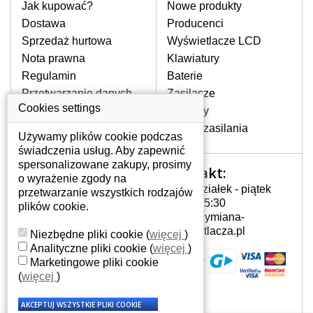
pomocy wyszukiwarki. Wystarczy znać
Jak kupować?
Nowe produkty
model laptopa. Przy każdej klawiaturze
Dostawa
Producenci
nie może brakować szczególowe zdjęcie
Sprzedaż hurtowa
Wyświetlacze LCD
do aktualnego stanu naszego magazynu.
Nota prawna
Klawiatury
Regulamin
Baterie
W JAKI SPOSÓB MOŻE SIĘ
Przetwarzanie danych
Zasilacze
PRZEJAWIAĆ USTERKA
osobowych
Cookies settings
Zawiasy
KLAWIATURY?
Gdzie nas znajdziesz
Złącza zasilania
Częstymi objawami są pomijanie liter
Używamy plików cookie podczas
czy wyświetlanie innych liter oraz
świadczenia usług. Aby zapewnić
dublowanie tych samych znaków. W
spersonalizowane zakupy, prosimy
Kontakt:
Twoje konto
przypadku podlicia klawisze nie
o wyrażenie zgody na
Poniedziałek - piątek
powrócą do pierwotnej pozycji. Albo
przetwarzanie wszystkich rodzajów
Twoje konto
7:00 - 15:30
też uszkodzenie mechaniczne, np.
plików cookie.
Dane osobowe
info@wymiana-
wyłamane klawisze.
Adresy
wyswietlacza.pl
Niezbędne pliki cookie
(
więcej
)
Historia zamówień
Analityczne pliki cookie
(
więcej
)
Marketingowe pliki cookie
JAK TO DZIAŁA?
(
więcej
)
Klawiatura składa się z kilku
warstw folii, z których przewodzą
przewodzące warstwy.