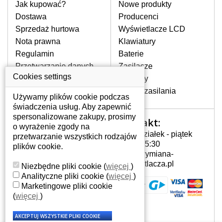
pomocy wyszukiwarki. Wystarczy znać
Jak kupować?
Nowe produkty
model laptopa. Przy każdej klawiaturze
Dostawa
Producenci
nie może brakować szczególowe zdjęcie
Sprzedaż hurtowa
Wyświetlacze LCD
do aktualnego stanu naszego magazynu.
Nota prawna
Klawiatury
Regulamin
Baterie
W JAKI SPOSÓB MOŻE SIĘ
Przetwarzanie danych
Zasilacze
PRZEJAWIAĆ USTERKA
osobowych
Cookies settings
Zawiasy
KLAWIATURY?
Gdzie nas znajdziesz
Złącza zasilania
Częstymi objawami są pomijanie liter
Używamy plików cookie podczas
czy wyświetlanie innych liter oraz
świadczenia usług. Aby zapewnić
dublowanie tych samych znaków. W
spersonalizowane zakupy, prosimy
Kontakt:
Twoje konto
przypadku podlicia klawisze nie
o wyrażenie zgody na
Poniedziałek - piątek
powrócą do pierwotnej pozycji. Albo
przetwarzanie wszystkich rodzajów
Twoje konto
7:00 - 15:30
też uszkodzenie mechaniczne, np.
plików cookie.
Dane osobowe
info@wymiana-
wyłamane klawisze.
Adresy
wyswietlacza.pl
Niezbędne pliki cookie
(
więcej
)
Historia zamówień
Analityczne pliki cookie
(
więcej
)
Marketingowe pliki cookie
JAK TO DZIAŁA?
(
więcej
)
Klawiatura składa się z kilku
warstw folii, z których przewodzą
przewodzące warstwy.