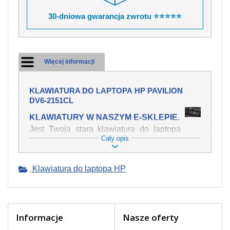
30-dniowa gwarancja zwrotu ⭐⭐⭐⭐⭐
Więcej informacji
KLAWIATURA DO LAPTOPA HP PAVILION
DV6-2151CL
KLAWIATURY W NASZYM E-SKLEPIE.
Jest Twoja stara klawiatura do laptopa
Cały opis
HP Pavilion dv6-2151cl mechanicznie
uszkodzona, polałeś ją płynem, który
spowodował iż klawisze nie wracają do
Klawiatura do laptopa HP
swojej pozycji? Kup nową klawiaturę,
która będzie pracowała jak powinna.
Oferujemy oryginalne klawiatury w
czeskiej lokalizacji od wszystkich
światowach producentów. Na naszej
Informacje
Nasze oferty
stronie internetowej ją znajdziesz za