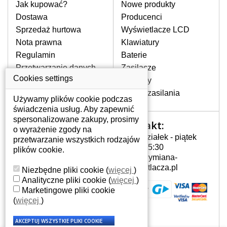
pomocy wyszukiwarki. Wystarczy znać
Jak kupować?
Nowe produkty
model laptopa. Przy każdej klawiaturze
Dostawa
Producenci
nie może brakować szczególowe zdjęcie
Sprzedaż hurtowa
Wyświetlacze LCD
do aktualnego stanu naszego magazynu.
Nota prawna
Klawiatury
Regulamin
Baterie
W JAKI SPOSÓB MOŻE SIĘ
Przetwarzanie danych
Zasilacze
PRZEJAWIAĆ USTERKA
osobowych
Cookies settings
Zawiasy
KLAWIATURY?
Gdzie nas znajdziesz
Złącza zasilania
Częstymi objawami są pomijanie liter
Używamy plików cookie podczas
czy wyświetlanie innych liter oraz
świadczenia usług. Aby zapewnić
dublowanie tych samych znaków. W
spersonalizowane zakupy, prosimy
Kontakt:
Twoje konto
przypadku podlicia klawisze nie
o wyrażenie zgody na
Poniedziałek - piątek
powrócą do pierwotnej pozycji. Albo
przetwarzanie wszystkich rodzajów
Twoje konto
7:00 - 15:30
też uszkodzenie mechaniczne, np.
plików cookie.
Dane osobowe
info@wymiana-
wyłamane klawisze.
Adresy
wyswietlacza.pl
Niezbędne pliki cookie
(
więcej
)
Historia zamówień
Analityczne pliki cookie
(
więcej
)
Marketingowe pliki cookie
JAK TO DZIAŁA?
(
więcej
)
Klawiatura składa się z kilku
warstw folii, z których przewodzą
przewodzące warstwy.