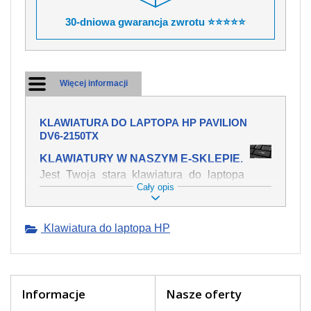
30-dniowa gwarancja zwrotu ⭐⭐⭐⭐⭐
Więcej informacji
KLAWIATURA DO LAPTOPA HP PAVILION
DV6-2150TX
KLAWIATURY W NASZYM E-SKLEPIE.
Jest Twoja stara klawiatura do laptopa
Cały opis
HP Pavilion dv6-2150tx mechanicznie
uszkodzona, polałeś ją płynem, który
spowodował iż klawisze nie wracają do
Klawiatura do laptopa HP
swojej pozycji? Kup nową klawiaturę,
która będzie pracowała jak powinna.
Oferujemy oryginalne klawiatury w
czeskiej lokalizacji od wszystkich
światowach producentów. Na naszej
Informacje
Nasze oferty
stronie internetowej ją znajdziesz za