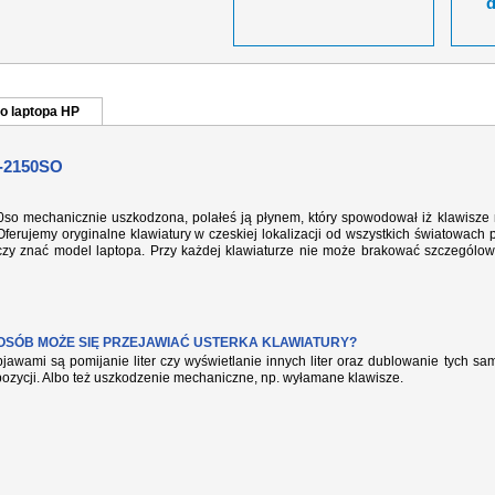
o laptopa HP
-2150SO
50so mechanicznie uszkodzona, polałeś ją płynem, który spowodował iż klawisze 
ferujemy oryginalne klawiatury w czeskiej lokalizacji od wszystkich światowach 
rczy znać model laptopa. Przy każdej klawiaturze nie może brakować szczególow
POSÓB MOŻE SIĘ PRZEJAWIAĆ USTERKA KLAWIATURY?
jawami są pomijanie liter czy wyświetlanie innych liter oraz dublowanie tych s
pozycji. Albo też uszkodzenie mechaniczne, np. wyłamane klawisze.