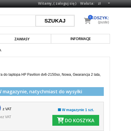
Witamy, (
zaloguj się
)
Waluta:
0
KOSZYK:
(puste)
INFORMACJE
ZAWIASY
A
a do laptopa HP Pavilion dv6-2150so, Nowa, Gwarancja 2 lata,
W magazynie,
natychmiast do wysyłki
ł
z VAT
🟩 W magazynie 1 szt.
ez VAT
DO KOSZYKA