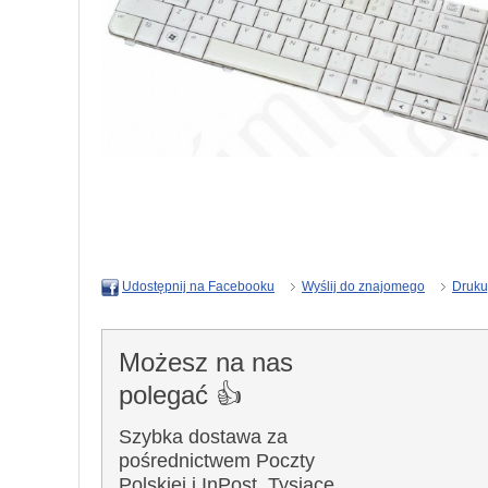
Wyślij do znajomego
Druku
Udostępnij na Facebooku
Możesz na nas
polegać 👍
Szybka dostawa za
pośrednictwem Poczty
Polskiej i InPost. Tysiące