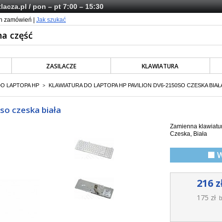
lacza.pl
/ pon – pt 7:00 – 15:30
ch zamówień |
Jak szukać
ZASILACZE
KLAWIATURA
DO LAPTOPA HP
KLAWIATURA DO LAPTOPA HP PAVILION DV6-2150SO CZESKA BIAŁ
>
so czeska biała
Zamienna klawiatur
Czeska, Biała
🟩 
216 z
175 zł
b