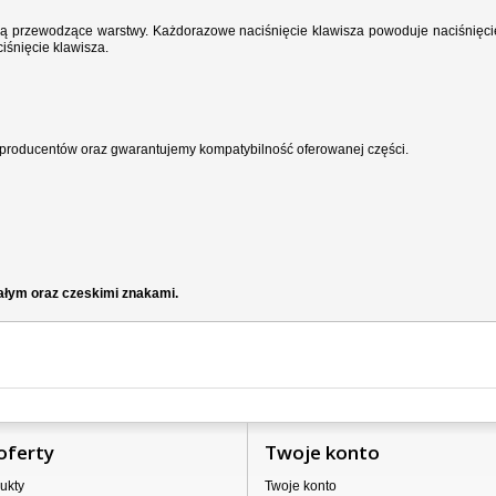
wodzą przewodzące warstwy. Każdorazowe naciśnięcie klawisza powoduje naciśnięci
iśnięcie klawisza.
producentów oraz gwarantujemy kompatybilność oferowanej części.
iałym oraz czeskimi znakami.
oferty
Twoje konto
ukty
Twoje konto