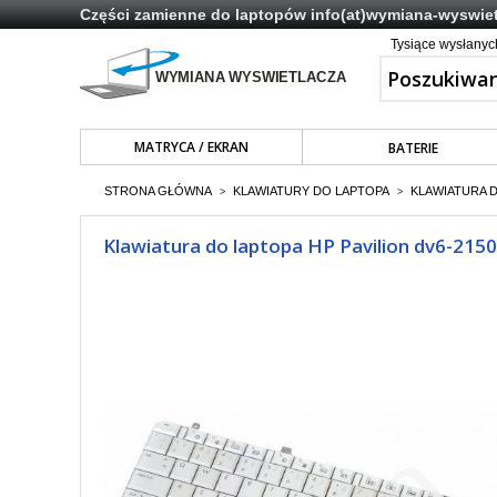
Części zamienne do laptopów
info(at)wymiana-wyswiet
Tysiące wysłany
MATRYCA / EKRAN
BATERIE
STRONA GŁÓWNA
KLAWIATURY DO LAPTOPA
KLAWIATURA 
>
>
Klawiatura do laptopa HP Pavilion dv6-2150