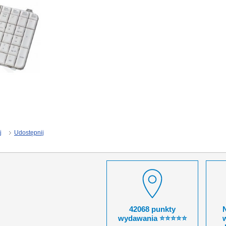
j
Udostępnij
42068 punkty
wydawania ⭐⭐⭐⭐⭐
w