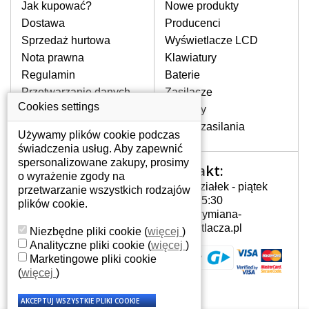
pomocy wyszukiwarki. Wystarczy znać
Jak kupować?
Nowe produkty
model laptopa. Przy każdej klawiaturze
Dostawa
Producenci
nie może brakować szczególowe zdjęcie
Sprzedaż hurtowa
Wyświetlacze LCD
do aktualnego stanu naszego magazynu.
Nota prawna
Klawiatury
Regulamin
Baterie
W JAKI SPOSÓB MOŻE SIĘ
Przetwarzanie danych
Zasilacze
PRZEJAWIAĆ USTERKA
osobowych
Cookies settings
Zawiasy
KLAWIATURY?
Gdzie nas znajdziesz
Złącza zasilania
Częstymi objawami są pomijanie liter
Używamy plików cookie podczas
czy wyświetlanie innych liter oraz
świadczenia usług. Aby zapewnić
dublowanie tych samych znaków. W
spersonalizowane zakupy, prosimy
Kontakt:
Twoje konto
przypadku podlicia klawisze nie
o wyrażenie zgody na
Poniedziałek - piątek
powrócą do pierwotnej pozycji. Albo
przetwarzanie wszystkich rodzajów
Twoje konto
7:00 - 15:30
też uszkodzenie mechaniczne, np.
plików cookie.
Dane osobowe
info@wymiana-
wyłamane klawisze.
Adresy
wyswietlacza.pl
Niezbędne pliki cookie
(
więcej
)
Historia zamówień
Analityczne pliki cookie
(
więcej
)
Marketingowe pliki cookie
JAK TO DZIAŁA?
(
więcej
)
Klawiatura składa się z kilku
warstw folii, z których przewodzą
przewodzące warstwy.