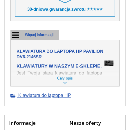
30-dniowa gwarancja zwrotu ⭐⭐⭐⭐⭐
Więcej informacji
KLAWIATURA DO LAPTOPA HP PAVILION
DV6-2146SR
KLAWIATURY W NASZYM E-SKLEPIE.
Jest Twoja stara klawiatura do laptopa
Cały opis
HP Pavilion dv6-2146sr mechanicznie
uszkodzona, polałeś ją płynem, który
spowodował iż klawisze nie wracają do
Klawiatura do laptopa HP
swojej pozycji? Kup nową klawiaturę,
która będzie pracowała jak powinna.
Oferujemy oryginalne klawiatury w
czeskiej lokalizacji od wszystkich
światowach producentów. Na naszej
Informacje
Nasze oferty
stronie internetowej ją znajdziesz za