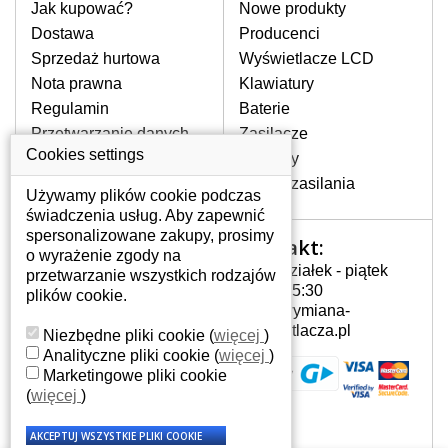
pomocy wyszukiwarki. Wystarczy znać
Jak kupować?
Nowe produkty
model laptopa. Przy każdej klawiaturze
Dostawa
Producenci
nie może brakować szczególowe zdjęcie
Sprzedaż hurtowa
Wyświetlacze LCD
do aktualnego stanu naszego magazynu.
Nota prawna
Klawiatury
Regulamin
Baterie
W JAKI SPOSÓB MOŻE SIĘ
Przetwarzanie danych
Zasilacze
PRZEJAWIAĆ USTERKA
osobowych
Cookies settings
Zawiasy
KLAWIATURY?
Gdzie nas znajdziesz
Złącza zasilania
Częstymi objawami są pomijanie liter
Używamy plików cookie podczas
czy wyświetlanie innych liter oraz
świadczenia usług. Aby zapewnić
dublowanie tych samych znaków. W
spersonalizowane zakupy, prosimy
Kontakt:
Twoje konto
przypadku podlicia klawisze nie
o wyrażenie zgody na
Poniedziałek - piątek
powrócą do pierwotnej pozycji. Albo
przetwarzanie wszystkich rodzajów
Twoje konto
7:00 - 15:30
też uszkodzenie mechaniczne, np.
plików cookie.
Dane osobowe
info@wymiana-
wyłamane klawisze.
Adresy
wyswietlacza.pl
Niezbędne pliki cookie
(
więcej
)
Historia zamówień
Analityczne pliki cookie
(
więcej
)
Marketingowe pliki cookie
JAK TO DZIAŁA?
(
więcej
)
Klawiatura składa się z kilku
warstw folii, z których przewodzą
przewodzące warstwy.