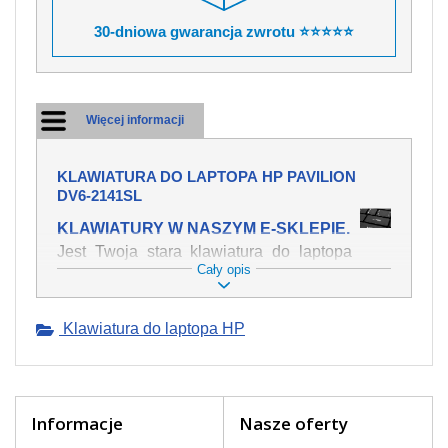
30-dniowa gwarancja zwrotu ⭐⭐⭐⭐⭐
Więcej informacji
KLAWIATURA DO LAPTOPA HP PAVILION
DV6-2141SL
KLAWIATURY W NASZYM E-SKLEPIE.
Jest Twoja stara klawiatura do laptopa
Cały opis
HP Pavilion dv6-2141sl mechanicznie
uszkodzona, polałeś ją płynem, który
spowodował iż klawisze nie wracają do
Klawiatura do laptopa HP
swojej pozycji? Kup nową klawiaturę,
która będzie pracowała jak powinna.
Oferujemy oryginalne klawiatury w
czeskiej lokalizacji od wszystkich
światowach producentów. Na naszej
Informacje
Nasze oferty
stronie internetowej ją znajdziesz za