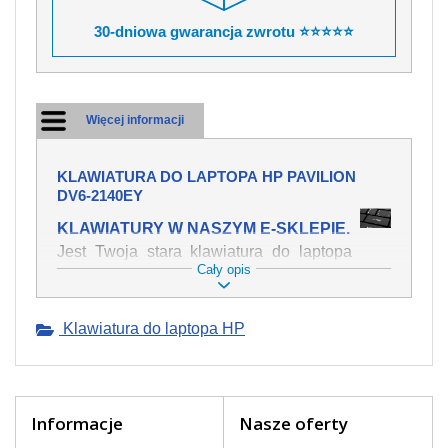
30-dniowa gwarancja zwrotu ⭐⭐⭐⭐⭐
Więcej informacji
KLAWIATURA DO LAPTOPA HP PAVILION
DV6-2140EY
KLAWIATURY W NASZYM E-SKLEPIE.
Jest Twoja stara klawiatura do laptopa
Cały opis
HP Pavilion dv6-2140ey mechanicznie
uszkodzona, polałeś ją płynem, który
spowodował iż klawisze nie wracają do
Klawiatura do laptopa HP
swojej pozycji? Kup nową klawiaturę,
która będzie pracowała jak powinna.
Oferujemy oryginalne klawiatury w
czeskiej lokalizacji od wszystkich
światowach producentów. Na naszej
Informacje
Nasze oferty
stronie internetowej ją znajdziesz za