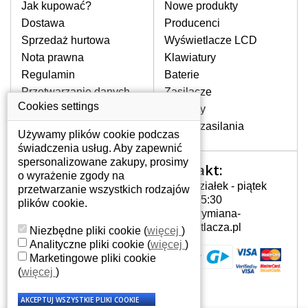
pomocy wyszukiwarki. Wystarczy znać
Jak kupować?
Nowe produkty
model laptopa. Przy każdej klawiaturze
Dostawa
Producenci
nie może brakować szczególowe zdjęcie
Sprzedaż hurtowa
Wyświetlacze LCD
do aktualnego stanu naszego magazynu.
Nota prawna
Klawiatury
Regulamin
Baterie
W JAKI SPOSÓB MOŻE SIĘ
Przetwarzanie danych
Zasilacze
PRZEJAWIAĆ USTERKA
osobowych
Cookies settings
Zawiasy
KLAWIATURY?
Gdzie nas znajdziesz
Złącza zasilania
Częstymi objawami są pomijanie liter
Używamy plików cookie podczas
czy wyświetlanie innych liter oraz
świadczenia usług. Aby zapewnić
dublowanie tych samych znaków. W
spersonalizowane zakupy, prosimy
Kontakt:
Twoje konto
przypadku podlicia klawisze nie
o wyrażenie zgody na
Poniedziałek - piątek
powrócą do pierwotnej pozycji. Albo
przetwarzanie wszystkich rodzajów
Twoje konto
7:00 - 15:30
też uszkodzenie mechaniczne, np.
plików cookie.
Dane osobowe
info@wymiana-
wyłamane klawisze.
Adresy
wyswietlacza.pl
Niezbędne pliki cookie
(
więcej
)
Historia zamówień
Analityczne pliki cookie
(
więcej
)
Marketingowe pliki cookie
JAK TO DZIAŁA?
(
więcej
)
Klawiatura składa się z kilku
warstw folii, z których przewodzą
przewodzące warstwy.