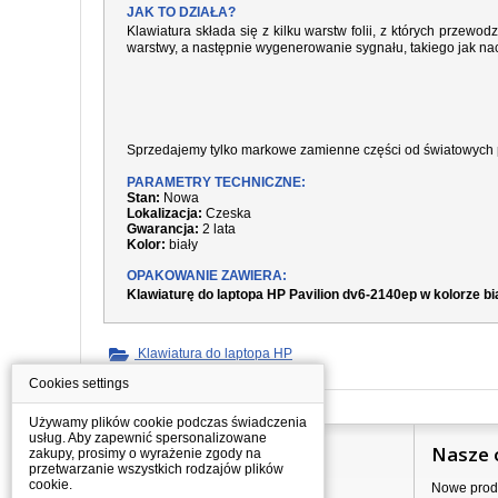
JAK TO DZIAŁA?
Klawiatura składa się z kilku warstw folii, z których prze
warstwy, a następnie wygenerowanie sygnału, takiego jak nac
Sprzedajemy tylko markowe zamienne części od światowych 
PARAMETRY TECHNICZNE:
Stan:
Nowa
Lokalizacja:
Czeska
Gwarancja:
2 lata
Kolor:
biały
OPAKOWANIE ZAWIERA:
Klawiaturę do laptopa HP Pavilion dv6-2140ep w kolorze b
Klawiatura do laptopa HP
Cookies settings
Używamy plików cookie podczas świadczenia
usług. Aby zapewnić spersonalizowane
Informacje
Nasze 
zakupy, prosimy o wyrażenie zgody na
przetwarzanie wszystkich rodzajów plików
cookie.
Jak kupować?
Nowe prod