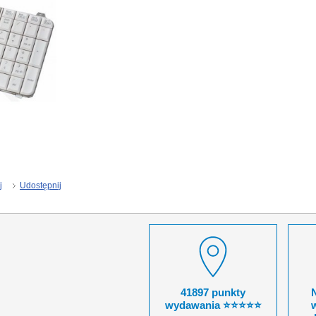
j
Udostępnij
41897 punkty
wydawania ⭐⭐⭐⭐⭐
w