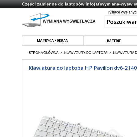
Części zamienne do laptopów
info(at)wymiana-wyswiet
Tysiące wysłany
MATRYCA / EKRAN
BATERIE
STRONA GŁÓWNA
KLAWIATURY DO LAPTOPA
KLAWIATURA 
>
>
Klawiatura do laptopa HP Pavilion dv6-2140