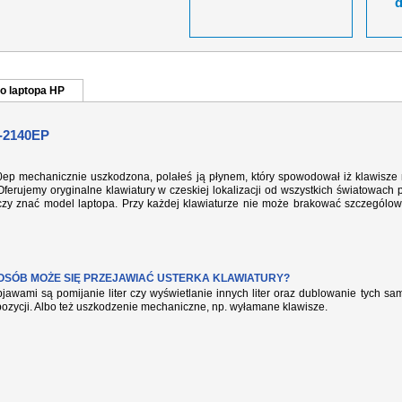
o laptopa HP
-2140EP
40ep mechanicznie uszkodzona, polałeś ją płynem, który spowodował iż klawisze 
ferujemy oryginalne klawiatury w czeskiej lokalizacji od wszystkich światowach 
rczy znać model laptopa. Przy każdej klawiaturze nie może brakować szczególow
POSÓB MOŻE SIĘ PRZEJAWIAĆ USTERKA KLAWIATURY?
jawami są pomijanie liter czy wyświetlanie innych liter oraz dublowanie tych s
pozycji. Albo też uszkodzenie mechaniczne, np. wyłamane klawisze.