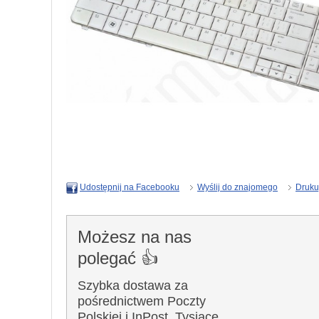
Wyślij do znajomego
Druku
Udostępnij na Facebooku
Możesz na nas
polegać 👍
Szybka dostawa za
pośrednictwem Poczty
Polskiej i InPost. Tysiące