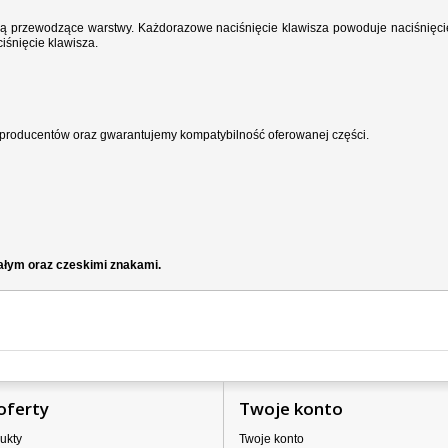
wodzą przewodzące warstwy. Każdorazowe naciśnięcie klawisza powoduje naciśnięci
iśnięcie klawisza.
producentów oraz gwarantujemy kompatybilność oferowanej części.
iałym oraz czeskimi znakami.
oferty
Twoje konto
ukty
Twoje konto