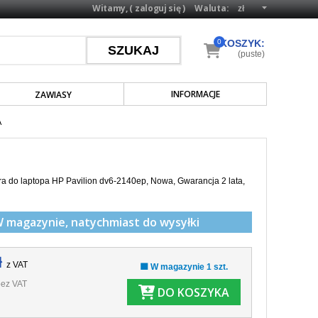
Witamy, (
zaloguj się
)
Waluta:
0
KOSZYK:
(puste)
INFORMACJE
ZAWIASY
A
a do laptopa HP Pavilion dv6-2140ep, Nowa, Gwarancja 2 lata,
W magazynie,
natychmiast do wysyłki
ł
z VAT
🟩 W magazynie 1 szt.
ez VAT
DO KOSZYKA