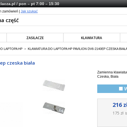
lacza.pl
/ pon – pt 7:00 – 15:30
ch zamówień |
Jak szukać
ZASILACZE
KLAWIATURA
DO LAPTOPA HP
KLAWIATURA DO LAPTOPA HP PAVILION DV6-2140EP CZESKA BIAŁ
>
ep czeska biała
Zamienna klawiatur
Czeska, Biała
🟩 
216 z
175 zł
b