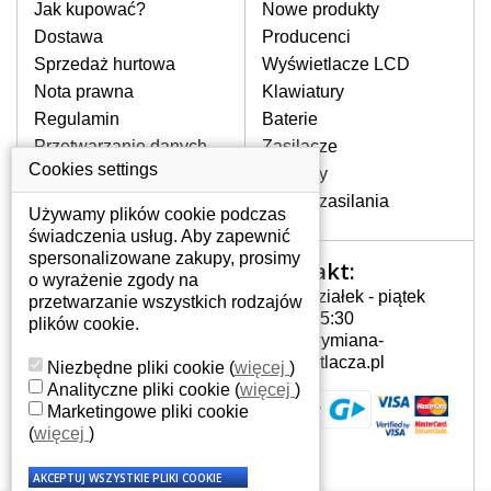
pomocy wyszukiwarki. Wystarczy znać
Jak kupować?
Nowe produkty
model laptopa. Przy każdej klawiaturze
Dostawa
Producenci
nie może brakować szczególowe zdjęcie
Sprzedaż hurtowa
Wyświetlacze LCD
do aktualnego stanu naszego magazynu.
Nota prawna
Klawiatury
Regulamin
Baterie
W JAKI SPOSÓB MOŻE SIĘ
Przetwarzanie danych
Zasilacze
PRZEJAWIAĆ USTERKA
osobowych
Cookies settings
Zawiasy
KLAWIATURY?
Gdzie nas znajdziesz
Złącza zasilania
Częstymi objawami są pomijanie liter
Używamy plików cookie podczas
czy wyświetlanie innych liter oraz
świadczenia usług. Aby zapewnić
dublowanie tych samych znaków. W
spersonalizowane zakupy, prosimy
Kontakt:
Twoje konto
przypadku podlicia klawisze nie
o wyrażenie zgody na
Poniedziałek - piątek
powrócą do pierwotnej pozycji. Albo
przetwarzanie wszystkich rodzajów
Twoje konto
7:00 - 15:30
też uszkodzenie mechaniczne, np.
plików cookie.
Dane osobowe
info@wymiana-
wyłamane klawisze.
Adresy
wyswietlacza.pl
Niezbędne pliki cookie
(
więcej
)
Historia zamówień
Analityczne pliki cookie
(
więcej
)
Marketingowe pliki cookie
JAK TO DZIAŁA?
(
więcej
)
Klawiatura składa się z kilku
warstw folii, z których przewodzą
przewodzące warstwy.