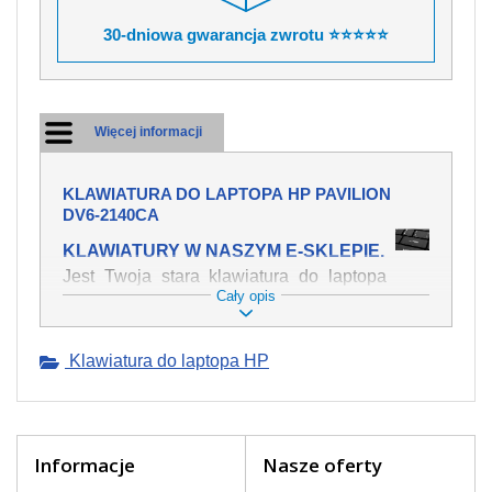
30-dniowa gwarancja zwrotu ⭐⭐⭐⭐⭐
Więcej informacji
KLAWIATURA DO LAPTOPA HP PAVILION
DV6-2140CA
KLAWIATURY W NASZYM E-SKLEPIE.
Jest Twoja stara klawiatura do laptopa
Cały opis
HP Pavilion dv6-2140ca mechanicznie
uszkodzona, polałeś ją płynem, który
spowodował iż klawisze nie wracają do
Klawiatura do laptopa HP
swojej pozycji? Kup nową klawiaturę,
która będzie pracowała jak powinna.
Oferujemy oryginalne klawiatury w
czeskiej lokalizacji od wszystkich
światowach producentów. Na naszej
Informacje
Nasze oferty
stronie internetowej ją znajdziesz za